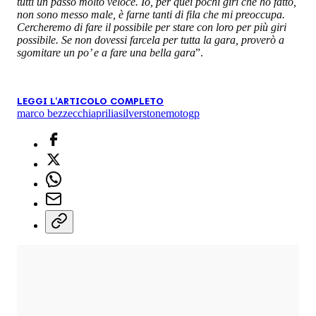
tutti un passo molto veloce. Io, per quei pochi giri che ho fatto,
non sono messo male, è farne tanti di fila che mi preoccupa.
Cercheremo di fare il possibile per stare con loro per più giri
possibile. Se non dovessi farcela per tutta la gara, proverò a
sgomitare un po’ e a fare una bella gara
”.
LEGGI L'ARTICOLO COMPLETO
marco bezzecchi
aprilia
silverstone
motogp