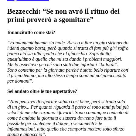
Bezzecchi: “Se non avrò il ritmo dei
primi proverò a sgomitare”
Innanzitutto come stai?
“Fondamentalmente sto male. Riesco a fare un giro stringendo
i denti quanto basta, però quando si tratta di fare più giri soffro
parecchio sia alla spalla che al ginocchio. Soprattutto
quest’ultimo è quello che mi sta dando i problemi maggiori.
Me lo aspettavo perché sono stati due infortuni “balordi”.
Sono contento per la giornata perché è stato bello ripartire con
il primo tempo, ma allo stesso tempo sono un po’ preoccupato
per domani”.
Sei andato oltre le tue aspettative?
“Non pensavo di ripartire subito così bene, però si tratta solo
di un giro... Per quanto riguarda il passo ci sono tanti piloti più
veloci di me che saranno i favoriti. Sono comunque contento di
come è andata la giornata e stasera dovremo fare tutto il
possibile per contenere il dolore, i versamenti e le
infiammazioni, tutto quello che comporta mettere sotto sforzo
spalla e ginocchio”.