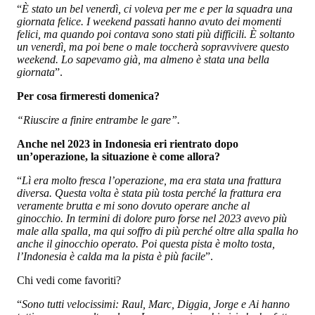
“
È stato un bel venerdì, ci voleva per me e per la squadra una
giornata felice. I weekend passati hanno avuto dei momenti
felici, ma quando poi contava sono stati più difficili. È soltanto
un venerdì, ma poi bene o male toccherà sopravvivere questo
weekend. Lo sapevamo già, ma almeno è stata una bella
giornata
”.
Per cosa firmeresti domenica?
“Riuscire a finire entrambe le gare”.
Anche nel 2023 in Indonesia eri rientrato dopo
un’operazione, la situazione è come allora?
“
Lì era molto fresca l’operazione, ma era stata una frattura
diversa. Questa volta è stata più tosta perché la frattura era
veramente brutta e mi sono dovuto operare anche al
ginocchio. In termini di dolore puro forse nel 2023 avevo più
male alla spalla, ma qui soffro di più perché oltre alla spalla ho
anche il ginocchio operato. Poi questa pista è molto tosta,
l’Indonesia è calda ma la pista è più facile
”.
Chi vedi come favoriti?
“
Sono tutti velocissimi: Raul, Marc, Diggia, Jorge e Ai hanno