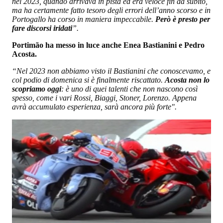
nel 2023, quando arrivava in pista ed era veloce fin da subito,
ma ha certamente fatto tesoro degli errori dell’anno scorso e in
Portogallo ha corso in maniera impeccabile.
Però è presto per
fare discorsi iridati
”.
Portimão ha messo in luce anche Enea Bastianini e Pedro
Acosta.
“Nel 2023 non abbiamo visto il Bastianini che conoscevamo, e
col podio di domenica si è finalmente riscattato.
Acosta non lo
scopriamo oggi
: è uno di quei talenti che non nascono così
spesso, come i vari Rossi, Biaggi, Stoner, Lorenzo. Appena
avrà accumulato esperienza, sarà ancora più forte".