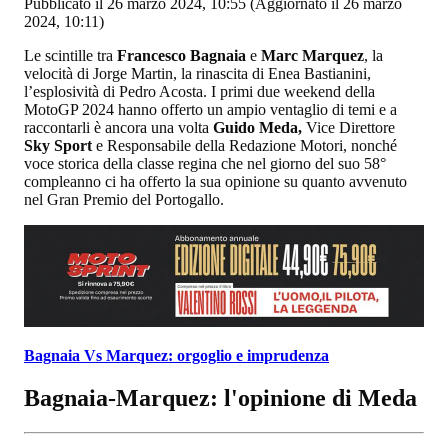
Pubblicato il 26 marzo 2024, 10:55
(Aggiornato il 26 marzo
2024, 10:11)
Le scintille tra
Francesco Bagnaia
e
Marc Marquez
, la
velocità di Jorge Martin, la rinascita di Enea Bastianini,
l’esplosività di Pedro Acosta. I primi due weekend della
MotoGP 2024 hanno offerto un ampio ventaglio di temi e a
raccontarli è ancora una volta
Guido Meda,
Vice Direttore
Sky Sport
e Responsabile della Redazione Motori, nonché
voce storica della classe regina che nel giorno del suo 58°
compleanno ci ha offerto la sua opinione su quanto avvenuto
nel Gran Premio del Portogallo.
Bagnaia Vs Marquez: orgoglio e imprudenza
Bagnaia-Marquez: l'opinione di Meda