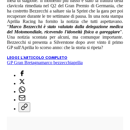
metà di stagione. Il momento più basso è stato la frattura della
clavicola rimediata nel Q2 del Gran Premio di Germania, che
ha costretto Bezzecchi a saltare sia la Sprint che la gara per poi
recuperare durante le tre settimane di pausa. In una nota stampa
Aprilia Racing ha fornito la notizia che tutti aspettavano.
“
Marco Bezzecchi è stato valutato dalla delegazione medica
del Motomondiale, ricevendo l'idoneità fisica a gareggiare
”.
Una notizia scontata per alcuni, ma comunque importante.
Bezzecchi si presenta a Silverstone dopo aver vinto il primo
GP sull'Aprilia lo scorso anno: che la storia si ripeta?
LEGGI L'ARTICOLO COMPLETO
GP Gran Bretagna
marco bezzecchi
aprilia