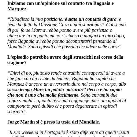
Iniziamo con un'opinione sul contatto tra Bagnaia e
Marquez.
“Ribadisco la mia posizione:
è stato un contatto di gara
, e
bene ha fatto la Direzione Gara a non sanzionarli. Col senno
di poi, forse Marc avrebbe potuto avere più pazienza e
attaccare in un punto meno rischioso o magari un giro dopo,
forse Bagnaia avrebbe potuto accontentarsi pensando al
Mondiale. Sono episodi che possono accadere nelle corse”.
L’episodio potrebbe avere degli strascichi nel corso della
stagione?
“Direi di no, piuttosto rende entrambi consapevoli di avere a
che fare con un rivale da temere. Bagnaia ha capito che
Marquez è ancora un avversario duro nel corpo a corpo,
allo
stesso tempo Marc ha potuto ‘misurare’ Pecco e ha capito
che non è uno che molla facilmente
. Sono entrambi due
ragazzi maturi, quanto avvenuto aggiunge ulteriore appeal al
campionato però dubito che possa degenerare in episodi
scorretti”.
Jorge Martin si è preso la testa del Mondiale.
"Il suo weekend in Portogallo è stato differente da quelli vissuti