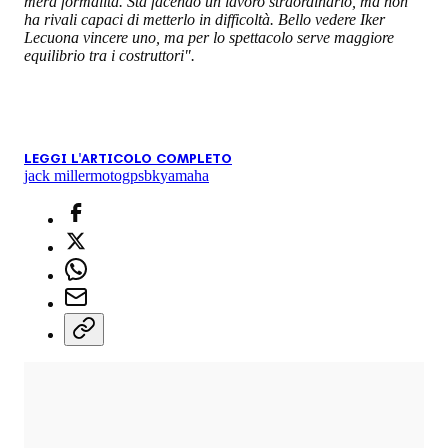
mera formalità. Sta facendo un lavoro straordinario, ma non
ha rivali capaci di metterlo in difficoltà. Bello vedere Iker
Lecuona vincere uno, ma per lo spettacolo serve maggiore
equilibrio tra i costruttori".
LEGGI L'ARTICOLO COMPLETO
jack miller
motogp
sbk
yamaha