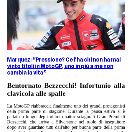
Marquez: “Pressione? Ce l'ha chi non ha mai
vinto titoli in MotoGP, uno in più a me non
cambia la vita”
Bentornato Bezzecchi! Infortunio alla
clavicola alle spalle
La MotoGP riabbraccia finalmente uno dei grandi protagonisti
della prima parte di stagione. Durante la pausa estiva si è
parlato a lungo degli ultimi quattro sciagurati Gran Premi di
Bezzecchi, che arriva a Silverstone nel ruolo di inseguitore
dopo aver guardato tutti dall'alto per buona parte della prima