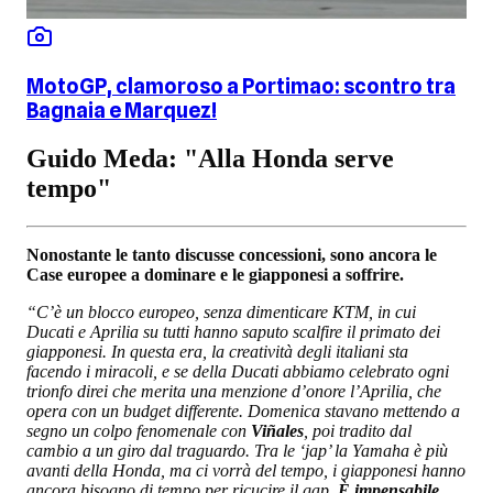
MotoGP, clamoroso a Portimao: scontro tra
Bagnaia e Marquez!
Guido Meda: "Alla Honda serve
tempo"
Nonostante le tanto discusse concessioni, sono ancora le
Case europee a dominare e le giapponesi a soffrire.
“C’è un blocco europeo, senza dimenticare KTM, in cui
Ducati e Aprilia su tutti hanno saputo scalfire il primato dei
giapponesi. In questa era, la creatività degli italiani sta
facendo i miracoli, e se della Ducati abbiamo celebrato ogni
trionfo direi che merita una menzione d’onore l’Aprilia, che
opera con un budget differente. Domenica stavano mettendo a
segno un colpo fenomenale con
Viñales
, poi tradito dal
cambio a un giro dal traguardo. Tra le ‘jap’ la Yamaha è più
avanti della Honda, ma ci vorrà del tempo, i giapponesi hanno
ancora bisogno di tempo per ricucire il gap.
È impensabile,