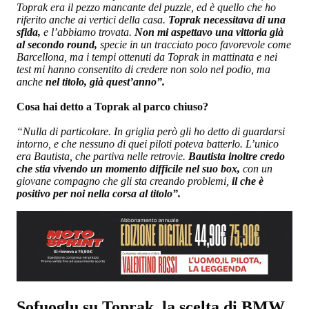
Toprak era il pezzo mancante del puzzle, ed è quello che ho
riferito anche ai vertici della casa.
Toprak necessitava di una
sfida,
e l’abbiamo trovata.
Non mi aspettavo una vittoria già
al secondo round,
specie in un tracciato poco favorevole come
Barcellona, ma i tempi ottenuti da Toprak in mattinata e nei
test mi hanno consentito di credere non solo nel podio, ma
anche
nel titolo, già quest’anno”.
Cosa hai detto a Toprak al parco chiuso?
“Nulla di particolare. In griglia però gli ho detto di guardarsi
intorno, e che nessuno di quei piloti poteva batterlo. L’unico
era Bautista, che partiva nelle retrovie.
Bautista inoltre credo
che stia vivendo un momento difficile nel suo box,
con un
giovane compagno che gli sta creando problemi,
il che è
positivo per noi nella corsa al titolo”.
Sofuoglu su Toprak, la scelta di BMW