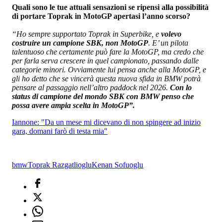
Quali sono le tue attuali sensazioni se ripensi alla possibilità
di portare Toprak in MotoGP apertasi l’anno scorso?
“Ho sempre supportato Toprak in Superbike, e
volevo
costruire un campione SBK, non MotoGP
. E’ un pilota
talentuoso che certamente può fare la MotoGP, ma credo che
per farla serva crescere in quel campionato, passando dalle
categorie minori. Ovviamente lui pensa anche alla MotoGP, e
gli ho detto che se vincerà questa nuova sfida in BMW potrà
pensare al passaggio nell’altro paddock nel 2026.
Con lo
status di campione del mondo SBK con BMW penso che
possa avere ampia scelta in MotoGP”.
Iannone: "Da un mese mi dicevano di non spingere ad inizio
gara, domani farò di testa mia"
bmw
Toprak Razgatlioglu
Kenan Sofuoglu