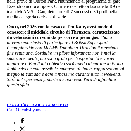
nelle prove di Oulton Park, rinunciando al programma di gare.
Essendo ancora a riposo, Currie è costretto a lasciare la R9 del
team McAMS a Can, detentore di 7 successi e 36 podi nella
media categoria derivata di serie.
Oncu, nel 2026 con la casacca Ten Kate, avrà modo di
conoscere il micidiale circuito di Thruxton, caratterizzato
da velocissimi curvoni da percorre a pieno gas:
"Sono
davvero entusiasta di partecipare al British Supersport
Championship con McAMS Yamaha a Thruxton il prossimo
fine settimana. Sostituire un pilota infortunato non è mai la
situazione ideale, ma sono grato per l'opportunità e vorrei
augurare a Ben Il mio obiettivo sarà quello di entrare in forma
il più velocemente possibile, spingere al limite, rappresentare al
meglio la Yamaha e dare il massimo durante tutto il weekend.
Sarà un'esperienza fantastica e non vedo l'ora di affrontare
questa sfida."
LEGGI L'ARTICOLO COMPLETO
Can Oncu
bsb
yamaha