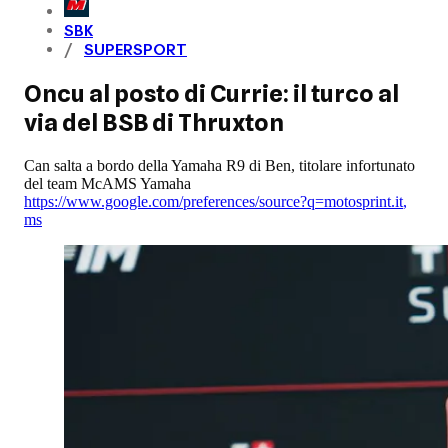
SBK
SUPERSPORT
Oncu al posto di Currie: il turco al
via del BSB di Thruxton
Can salta a bordo della Yamaha R9 di Ben, titolare infortunato
del team McAMS Yamaha
https://www.google.com/preferences/source?q=motosprint.it
,
ms