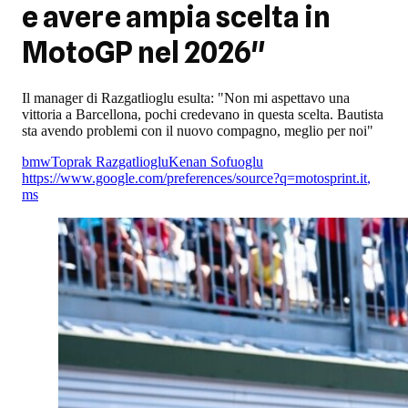
e avere ampia scelta in
MotoGP nel 2026"
Il manager di Razgatlioglu esulta: "Non mi aspettavo una
vittoria a Barcellona, pochi credevano in questa scelta. Bautista
sta avendo problemi con il nuovo compagno, meglio per noi"
bmw
Toprak Razgatlioglu
Kenan Sofuoglu
https://www.google.com/preferences/source?q=motosprint.it
,
ms