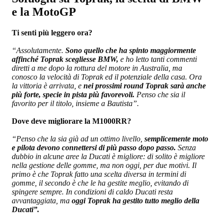
e la MotoGP
Ti senti più leggero ora?
“Assolutamente.
Sono quello che ha spinto maggiormente
affinché Toprak scegliesse BMW,
e ho letto tanti commenti
diretti a me dopo la rottura del motore in Australia, ma
conosco la velocità di Toprak ed il potenziale della casa. Ora
la vittoria è arrivata, e
nei prossimi round Toprak sarà anche
più forte, specie in pista più favorevoli.
Penso che sia il
favorito per il titolo, insieme a Bautista”.
Dove deve migliorare la M1000RR?
“Penso che la sia già ad un ottimo livello,
semplicemente moto
e pilota devono connettersi di più passo dopo passo.
Senza
dubbio in alcune aree la Ducati è migliore: di solito è migliore
nella gestione delle gomme, ma non oggi, per due motivi. Il
primo è che Toprak fatto una scelta diversa in termini di
gomme, il secondo è che le ha gestite meglio, evitando di
spingere sempre. In condizioni di caldo Ducati resta
avvantaggiata, ma
oggi Toprak ha gestito tutto meglio della
Ducati”.