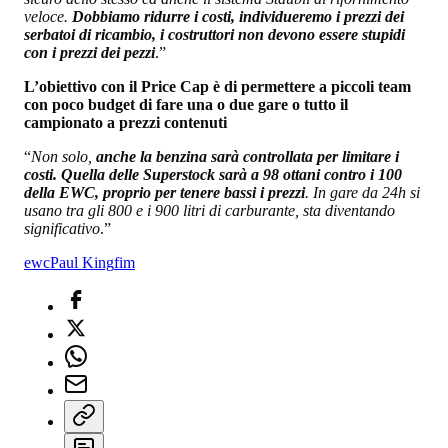
veloce.
Dobbiamo ridurre i costi, individueremo i prezzi dei
serbatoi di ricambio, i costruttori non devono essere stupidi
con i prezzi dei pezzi
.”
L’obiettivo con il Price Cap è di permettere a piccoli team
con poco budget di fare una o due gare o tutto il
campionato a prezzi contenuti
“
Non solo,
anche la benzina sarà controllata per limitare i
costi. Quella delle Superstock sarà a 98 ottani contro i 100
della EWC, proprio per tenere bassi i prezzi
. In gare da 24h si
usano tra gli 800 e i 900 litri di carburante, sta diventando
significativo
.”
ewc
Paul King
fim