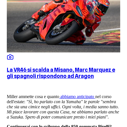
La VR46 si scalda a Misano, Marc Marquez e
gli spagnoli rispondono ad Aragon
Miller ammette cosa e quanto
abbiamo anticipato
nel corso
dell'estate:
"Sì, ho parlato con la Yamaha" le parole "sembra
che sia una cimice negli uffici. Ogni volta, i media sanno tutto.
Mi piace lavorare con questa Casa, ne abbiamo parlato anche
a Suzuka. Spero di poter comunicare presto i miei piani".
Continuerai con lo sviluppo della 850 gommata Pirelli?