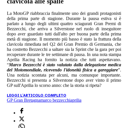
clavicola alle spalle
La MotoGP riabbraccia finalmente uno dei grandi protagonisti
della prima parte di stagione. Durante la pausa estiva si è
parlato a lungo degli ultimi quattro sciagurati Gran Premi di
Bezzecchi, che arriva a Silverstone nel ruolo di inseguitore
dopo aver guardato tutti dall'alto per buona parte della prima
metà di stagione. Il momento più basso è stato la frattura della
clavicola rimediata nel Q2 del Gran Premio di Germania, che
ha costretto Bezzecchi a saltare sia la Sprint che la gara per poi
recuperare durante le tre settimane di pausa. In una nota stampa
Aprilia Racing ha fornito la notizia che tutti aspettavano.
“
Marco Bezzecchi è stato valutato dalla delegazione medica
del Motomondiale, ricevendo l'idoneità fisica a gareggiare
”.
Una notizia scontata per alcuni, ma comunque importante.
Bezzecchi si presenta a Silverstone dopo aver vinto il primo
GP sull'Aprilia lo scorso anno: che la storia si ripeta?
LEGGI L'ARTICOLO COMPLETO
GP Gran Bretagna
marco bezzecchi
aprilia