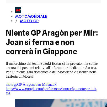
MOTOMONDIALE
MOTO GP
Niente GP Aragòn per Mir:
Joan si ferma e non
correrà in Giappone
Il maiorchino del team Suzuki Ecstar ci ha provato, ma soffre
ancora dei postumi relativi all'infortunio rimediato in Austria.
Per lui niente gara domenicale del Motorland e assenza nella
trasferta di Motegi
motogp
GP Aragon
Joan Mir
suzuki
https://www.google.com/preferences/source?q=motosprint.it
,
ms