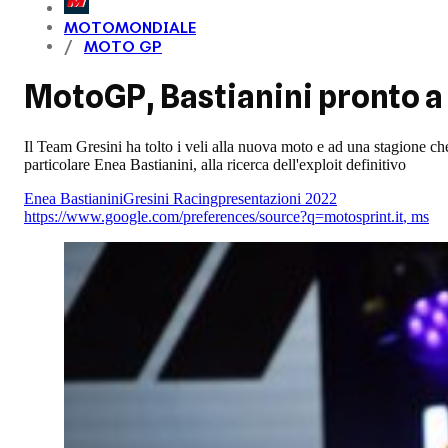
MOTOMONDIALE
MOTO GP
MotoGP, Bastianini pronto a 
Il Team Gresini ha tolto i veli alla nuova moto e ad una stagione ch
particolare Enea Bastianini, alla ricerca dell'exploit definitivo
Enea Bastianini
Gresini Racing
presentazioni 2022
https://www.google.com/preferences/source?q=motosprint.it
,
ms