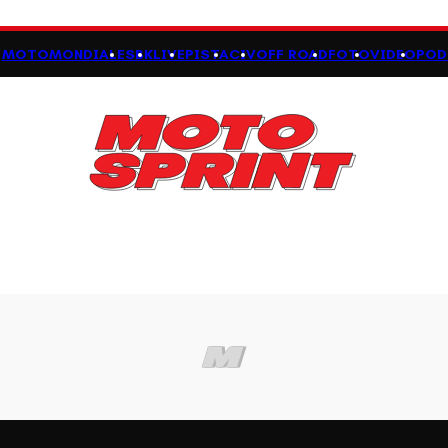
MOTOMONDIALE
SBK
LIVE
PISTA
CIV
OFF ROAD
FOTO
VIDEO
POD