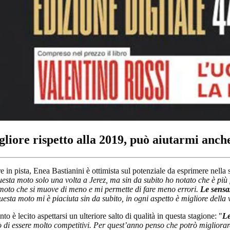
iore rispetto alla 2019, può aiutarmi anche
re in pista, Enea Bastianini è ottimista sul potenziale da esprimere nell
sta moto solo una volta a Jerez, ma sin da subito ho notato che è più f
 moto che si muove di meno e mi permette di fare meno errori.
Le sensa
uesta moto mi è piaciuta sin da subito, in ogni aspetto è migliore della
 è lecito aspettarsi un ulteriore salto di qualità in questa stagione: "
Le
o di essere molto competitivi. Per quest’anno penso che potrò miglior