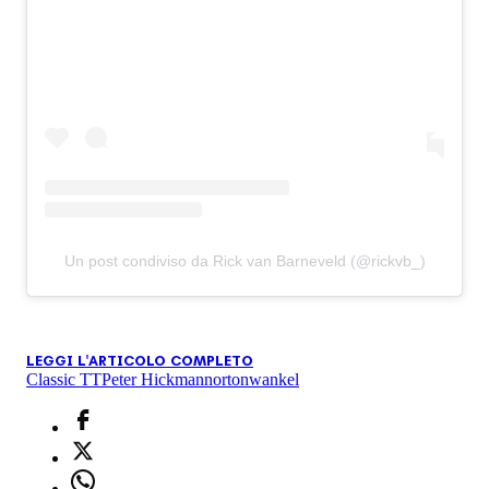
Un post condiviso da Rick van Barneveld (@rickvb_)
LEGGI L'ARTICOLO COMPLETO
Classic TT
Peter Hickman
norton
wankel