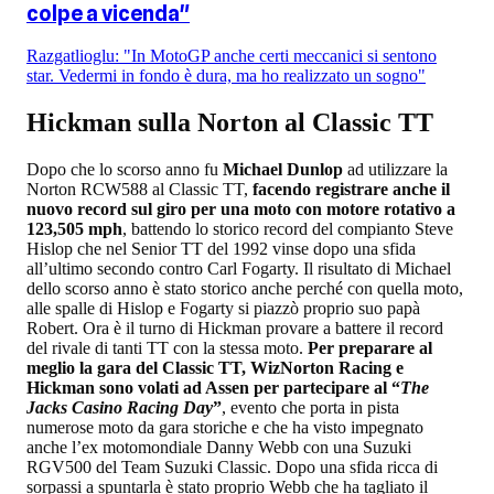
colpe a vicenda"
Razgatlioglu: "In MotoGP anche certi meccanici si sentono
star. Vedermi in fondo è dura, ma ho realizzato un sogno"
Hickman sulla Norton al Classic TT
Dopo che lo scorso anno fu
Michael Dunlop
ad utilizzare la
Norton RCW588 al Classic TT,
facendo registrare anche il
nuovo record sul giro per una moto con motore rotativo a
123,505 mph
, battendo lo storico record del compianto Steve
Hislop che nel Senior TT del 1992 vinse dopo una sfida
all’ultimo secondo contro Carl Fogarty. Il risultato di Michael
dello scorso anno è stato storico anche perché con quella moto,
alle spalle di Hislop e Fogarty si piazzò proprio suo papà
Robert. Ora è il turno di Hickman provare a battere il record
del rivale di tanti TT con la stessa moto.
Per preparare al
meglio la gara del Classic TT, WizNorton Racing e
Hickman sono volati ad Assen per partecipare al “
The
Jacks Casino Racing Day
”
, evento che porta in pista
numerose moto da gara storiche e che ha visto impegnato
anche l’ex motomondiale Danny Webb con una Suzuki
RGV500 del Team Suzuki Classic. Dopo una sfida ricca di
sorpassi a spuntarla è stato proprio Webb che ha tagliato il