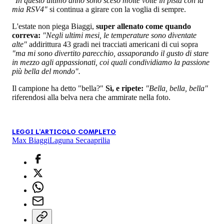
"In questo ultimo anno sono sceso molte volte in pista con la
mia RSV4"
si continua a girare con la voglia di sempre.
L'estate non piega Biaggi,
super allenato come quando
correva:
"Negli ultimi mesi, le temperature sono diventate
alte"
addirittura 43 gradi nei tracciati americani di cui sopra
"ma mi sono divertito parecchio, assaporando il gusto di stare
in mezzo agli appassionati, coi quali condividiamo la passione
più bella del mondo".
Il campione ha detto "bella?"
Sì, e ripete:
"Bella, bella, bella"
riferendosi alla belva nera che ammirate nella foto.
LEGGI L'ARTICOLO COMPLETO
Max Biaggi
Laguna Seca
aprilia