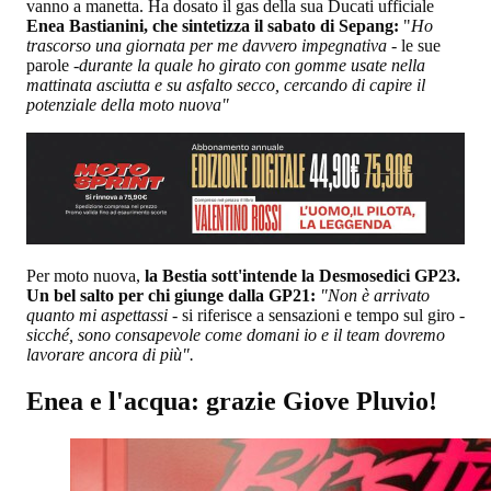
vanno a manetta. Ha dosato il gas della sua Ducati ufficiale
Enea Bastianini, che sintetizza il sabato di Sepang:
"
Ho
trascorso una giornata per me davvero impegnativa -
le sue
parole -
durante la quale ho girato con gomme usate nella
mattinata asciutta e su asfalto secco, cercando di capire il
potenziale della moto nuova"
Per moto nuova,
la Bestia sott'intende la Desmosedici GP23.
Un bel salto per chi giunge dalla GP21:
"Non è arrivato
quanto mi aspettassi -
si riferisce a sensazioni e tempo sul giro
-
sicché, sono consapevole come domani io e il team dovremo
lavorare ancora di più".
Enea e l'acqua: grazie Giove Pluvio!