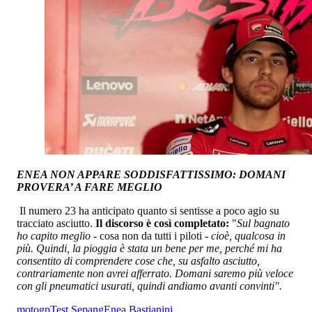
E
NEA NON APPARE SODDISFATTISSIMO: DOMANI
PROVERA’ A FARE MEGLIO
Il numero 23 ha anticipato quanto si sentisse a poco agio su
tracciato asciutto.
Il discorso è così completato:
"
Sul bagnato
ho capito meglio -
cosa non da tutti i piloti
- cioè, qualcosa in
più. Quindi, la pioggia è stata un bene per me, perché mi ha
consentito di comprendere cose che, su asfalto asciutto,
contrariamente non avrei afferrato. Domani saremo più veloce
con gli pneumatici usurati, quindi andiamo avanti convinti".
motogp
Test Sepang
Enea Bastianini