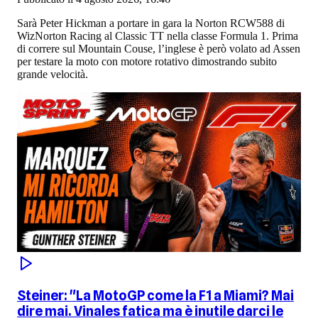
Sarà Peter Hickman a portare in gara la Norton RCW588 di
WizNorton Racing al Classic TT nella classe Formula 1. Prima
di correre sul Mountain Couse, l’inglese è però volato ad Assen
per testare la moto con motore rotativo dimostrando subito
grande velocità.
Steiner: "La MotoGP come la F1 a Miami? Mai
dire mai. Vinales fatica ma è inutile darci le