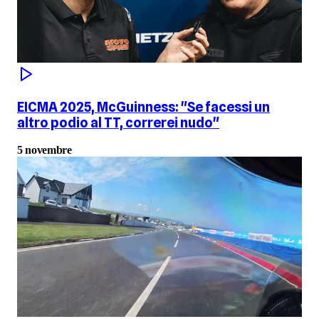
EICMA 2025, McGuinness: "Se facessi un
altro podio al TT, correrei nudo"
5 novembre