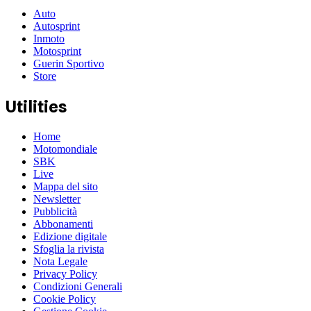
Auto
Autosprint
Inmoto
Motosprint
Guerin Sportivo
Store
Utilities
Home
Motomondiale
SBK
Live
Mappa del sito
Newsletter
Pubblicità
Abbonamenti
Edizione digitale
Sfoglia la rivista
Nota Legale
Privacy Policy
Condizioni Generali
Cookie Policy