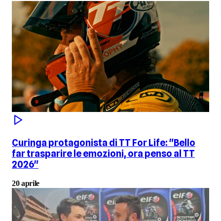
Curinga protagonista di TT For Life: "Bello
far trasparire le emozioni, ora penso al TT
2026"
20 aprile