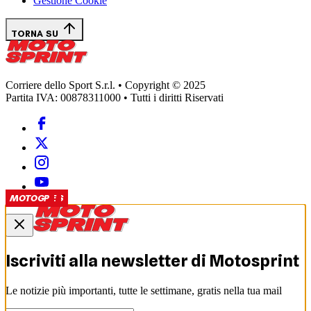
Gestione Cookie
TORNA SU
Corriere dello Sport S.r.l. • Copyright © 2025
Partita IVA: 00878311000 • Tutti i diritti Riservati
ROAD RACES
EICMA
EICMA
ROAD RACES
SUPERBIKE
MOTOGP
MOTOGP
MOTOGP
MOTOGP
Iscriviti alla newsletter di
Motosprint
Le notizie più importanti, tutte le settimane, gratis nella tua mail