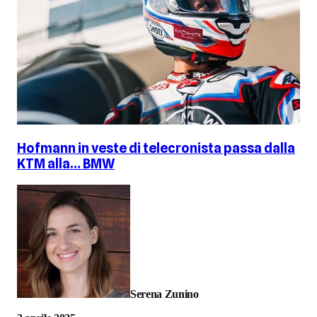
Hofmann in veste di telecronista passa dalla
KTM alla… BMW
Serena Zunino