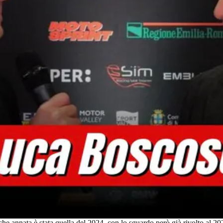
e annata è stata quella del 2024, con lo sguardo però già rivolto al 202