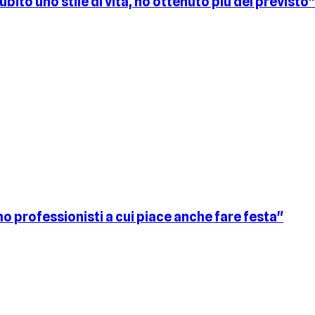
bito uno stile di vita, ho ottenuto più del previsto"
o professionisti a cui piace anche fare festa"