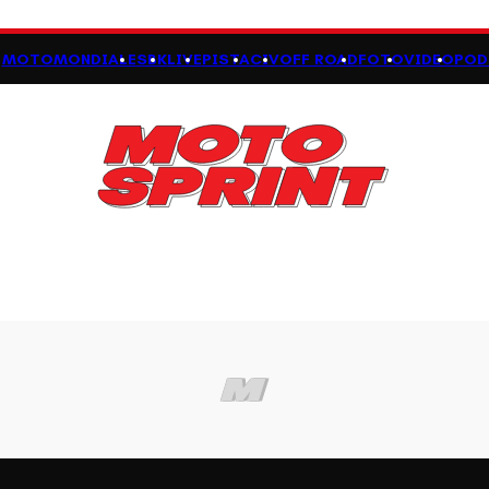
MOTOMONDIALE
SBK
LIVE
PISTA
CIV
OFF ROAD
FOTO
VIDEO
POD