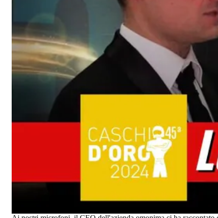
Ai nostri microfoni, il CEO dell'azienda omonima ci ha raccontato ch