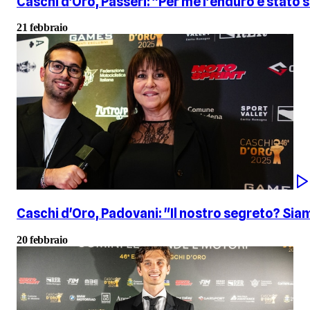
Caschi d'Oro, Passeri: "Per me l'enduro è stato su
21 febbraio
Caschi d'Oro, Padovani: "Il nostro segreto? Siam
20 febbraio