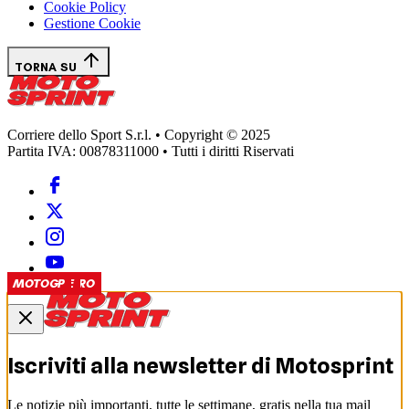
Cookie Policy
Gestione Cookie
TORNA SU
Corriere dello Sport S.r.l. • Copyright © 2025
Partita IVA: 00878311000 • Tutti i diritti Riservati
EDICOLA
CASCHI D'ORO
CASCHI D'ORO
CASCHI D'ORO
SUPERBIKE
MOTOGP
MOTOGP
MOTOGP
MOTOGP
Iscriviti alla newsletter di
Motosprint
Le notizie più importanti, tutte le settimane, gratis nella tua mail