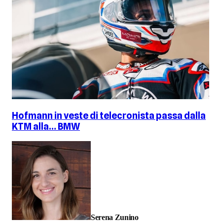
Hofmann in veste di telecronista passa dalla
KTM alla… BMW
Serena Zunino