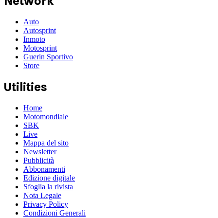
Network
Auto
Autosprint
Inmoto
Motosprint
Guerin Sportivo
Store
Utilities
Home
Motomondiale
SBK
Live
Mappa del sito
Newsletter
Pubblicità
Abbonamenti
Edizione digitale
Sfoglia la rivista
Nota Legale
Privacy Policy
Condizioni Generali