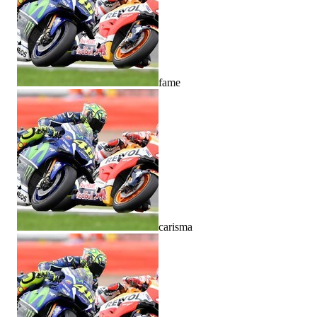
fame
carisma