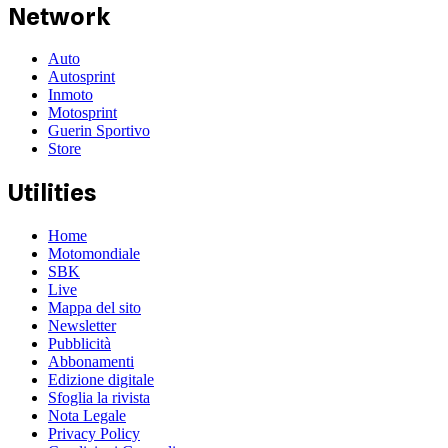
Network
Auto
Autosprint
Inmoto
Motosprint
Guerin Sportivo
Store
Utilities
Home
Motomondiale
SBK
Live
Mappa del sito
Newsletter
Pubblicità
Abbonamenti
Edizione digitale
Sfoglia la rivista
Nota Legale
Privacy Policy