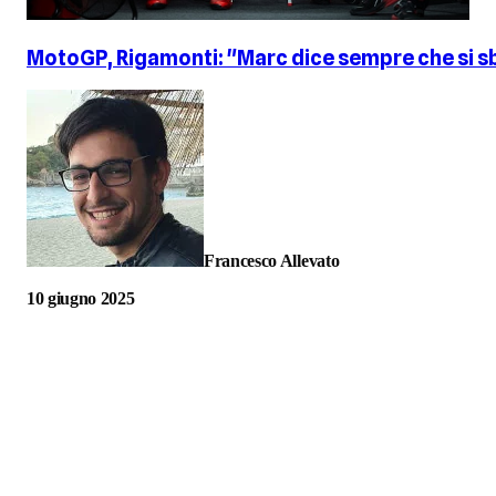
MotoGP, Rigamonti: "Marc dice sempre che si sbagl
Francesco Allevato
10 giugno 2025