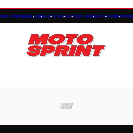
MOTOMONDIALE
SBK
LIVE
PISTA
CIV
OFF ROAD
FOTO
VIDEO
POD