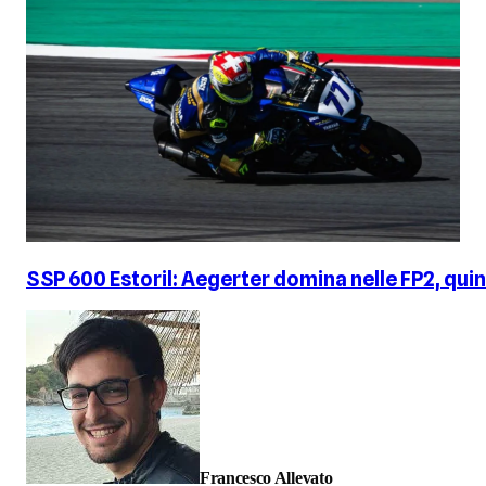
SSP 600 Estoril: Aegerter domina nelle FP2, qui
Francesco Allevato