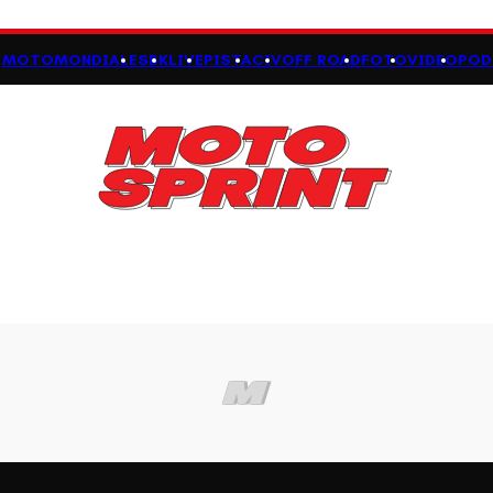
MOTOMONDIALE
SBK
LIVE
PISTA
CIV
OFF ROAD
FOTO
VIDEO
POD