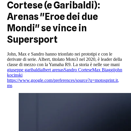
Cortese (e Garibaldi):
Arenas "Eroe dei due
Mondi" se vince in
Supersport
John, Max e Sandro hanno trionfato nei prototipi e con le
derivate di serie. Albert, titolato Moto3 nel 2020, è leader della
classe di mezzo con la Yamaha R9. La storia è nelle sue mani
giuseppe garibaldi
albert arenas
Sandro Cortese
Max Biaggi
john
kocinski
https://www.google.com/preferences/source?q=motosprint.it
,
ms