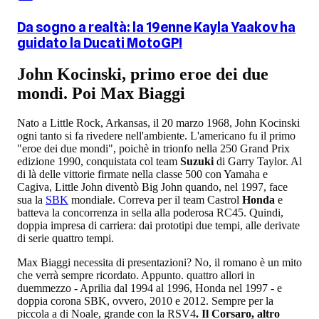
Da sogno a realtà: la 19enne Kayla Yaakov ha
guidato la Ducati MotoGP!
John Kocinski, primo eroe dei due
mondi. Poi Max Biaggi
Nato a Little Rock, Arkansas, il 20 marzo 1968, John Kocinski
ogni tanto si fa rivedere nell'ambiente. L'americano fu il primo
"eroe dei due mondi", poichè in trionfo nella 250 Grand Prix
edizione 1990, conquistata col team
Suzuki
di Garry Taylor. Al
di là delle vittorie firmate nella classe 500 con Yamaha e
Cagiva, Little John diventò Big John quando, nel 1997, face
sua la
SBK
mondiale. Correva per il team Castrol
Honda
e
batteva la concorrenza in sella alla poderosa RC45. Quindi,
doppia impresa di carriera: dai prototipi due tempi, alle derivate
di serie quattro tempi.
Max Biaggi necessita di presentazioni? No, il romano è un mito
che verrà sempre ricordato. Appunto. quattro allori in
duemmezzo - Aprilia dal 1994 al 1996, Honda nel 1997 - e
doppia corona SBK, ovvero, 2010 e 2012. Sempre per la
piccola a di Noale, grande con la RSV4
. Il Corsaro, altro