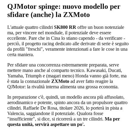
QJMotor spinge: nuovo modello per
sfidare (anche) la ZXMoto
L'attuale quattro cilindri
SK800 RR
offre un buon notenziale
ma, per vincere nel mondiale, il potenziale deve essere
eccellente. Pare che in Cina lo stiano capendo - da verificare -
perciò, il progetto racing dedicato alle derivate di serie è seguito
da profili "freschi", veramente intenzionati a fare le cose in una
certa maniera.
Per sfidare una concorrenza estremamente preparata, serve
mettere mano anche al comparto tecnico. Kawasaki, Ducati,
Yamaha, Triumph e (magari meno) Honda vanno già forte, ma
è stata la connazionale
ZXMoto
ad aver fatto reagire la
QJMotor: la rivalità interna alimenta una grossa economia.
In preparazione c'è, quindi, un modello ancora più affusolato,
aerodinamico e potente, spinto ancora da un propulsore quattro
cilindri. Raffaele De Rosa, titolare 2026, lo porterà in pista a
Valencia, saggiandone il potenziale. Qualora fosse
"insufficiente", si dice, si ricorrerà a un tre cilindri.
Ma per
questa unità, servirà aspettare un po'.