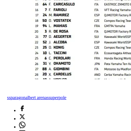
ssp
aragon
albert arenas
superpole