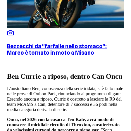
Bezzecchi da "farfalle nello stomaco":
Marco è tornato in moto a Misano
Ben Currie a riposo, dentro Can Oncu
L'australiano Ben, conoscenza della serie iridata, si è fatto male
nelle prove di Oulton Park, rinunciando al programma di gare.
Essendo ancora a riposo, Currie è costretto a lasciare la R9 del
team McAMS a Can, detentore di 7 successi e 36 podi nella
media categoria derivata di serie.
Oncu, nel 2026 con la casacca Ten Kate, avrà modo di
conoscere il micidiale circuito di Thruxton, caratterizzato
da velocissimi curvoni da percorre a pieno gas:
"Sono