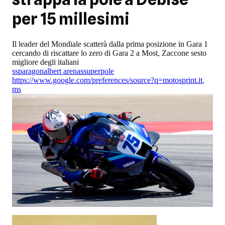
per 15 millesimi
Il leader del Mondiale scatterà dalla prima posizione in Gara 1
cercando di riscattare lo zero di Gara 2 a Most, Zaccone sesto
migliore degli italiani
ssp
aragon
albert arenas
superpole
https://www.google.com/preferences/source?q=motosprint.it
,
ms