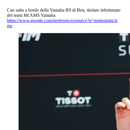
Can salta a bordo della Yamaha R9 di Ben, titolare infortunato
del team McAMS Yamaha
https://www.google.com/preferences/source?q=motosprint.it
,
ms