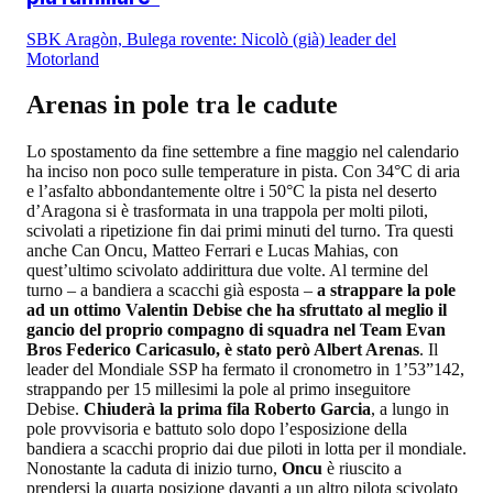
SBK Aragòn, Bulega rovente: Nicolò (già) leader del
Motorland
Arenas in pole tra le cadute
Lo spostamento da fine settembre a fine maggio nel calendario
ha inciso non poco sulle temperature in pista. Con 34°C di aria
e l’asfalto abbondantemente oltre i 50°C la pista nel deserto
d’Aragona si è trasformata in una trappola per molti piloti,
scivolati a ripetizione fin dai primi minuti del turno. Tra questi
anche Can Oncu, Matteo Ferrari e Lucas Mahias, con
quest’ultimo scivolato addirittura due volte. Al termine del
turno – a bandiera a scacchi già esposta –
a strappare la pole
ad un ottimo Valentin Debise che ha sfruttato al meglio il
gancio del proprio compagno di squadra nel Team Evan
Bros Federico Caricasulo, è stato però Albert Arenas
. Il
leader del Mondiale SSP ha fermato il cronometro in 1’53”142,
strappando per 15 millesimi la pole al primo inseguitore
Debise.
Chiuderà la prima fila Roberto Garcia
, a lungo in
pole provvisoria e battuto solo dopo l’esposizione della
bandiera a scacchi proprio dai due piloti in lotta per il mondiale.
Nonostante la caduta di inizio turno,
Oncu
è riuscito a
prendersi la quarta posizione davanti a un altro pilota scivolato