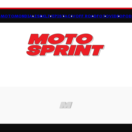
MOTOMONDIALE
SBK
LIVE
PISTA
CIV
OFF ROAD
FOTO
VIDEO
POD