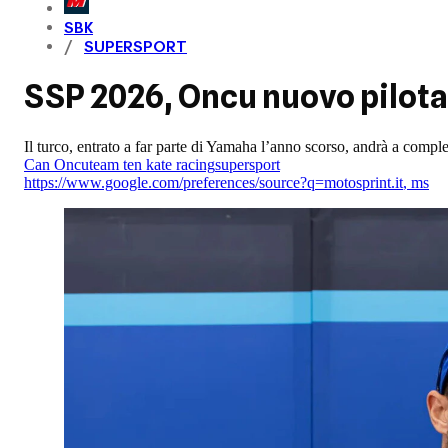
SBK
SUPERSPORT
SSP 2026, Oncu nuovo pilota
Il turco, entrato a far parte di Yamaha l’anno scorso, andrà a com
Can Oncu
team ten kate racing
supersport
https://www.google.com/preferences/source?q=motosprint.it
,
ms