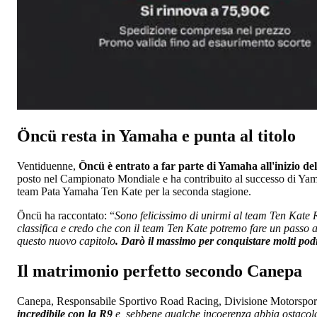
Öncü resta in Yamaha e punta al titolo
Ventiduenne,
Öncü è entrato a far parte di Yamaha all'inizio de
posto nel Campionato Mondiale e ha contribuito al successo di Yama
team Pata Yamaha Ten Kate per la seconda stagione.
Öncü ha raccontato: “
Sono felicissimo di unirmi al team Ten Kate
classifica e credo che con il team Ten Kate potremo fare un passo a
questo nuovo capitolo
. Darò il massimo per conquistare molti podi e 
Il matrimonio perfetto secondo Canepa
Canepa, Responsabile Sportivo Road Racing, Divisione Motorspor
incredibile con la R9
e, sebbene qualche incoerenza abbia ostacolat