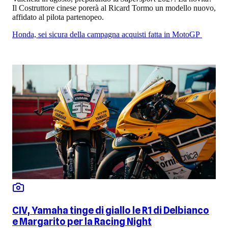
Il Costruttore cinese porerà al Ricard Tormo un modello nuovo,
affidato al pilota partenopeo.
Honda, sei sicura della campagna acquisti fatta in MotoGP
CIV, Yamaha tinge di giallo le R1 di Delbianco
e Margarito per la Racing Night