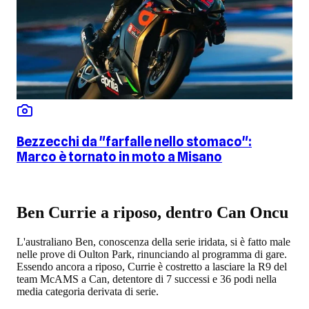
Bezzecchi da "farfalle nello stomaco":
Marco è tornato in moto a Misano
Ben Currie a riposo, dentro Can Oncu
L'australiano Ben, conoscenza della serie iridata, si è fatto male
nelle prove di Oulton Park, rinunciando al programma di gare.
Essendo ancora a riposo, Currie è costretto a lasciare la R9 del
team McAMS a Can, detentore di 7 successi e 36 podi nella
media categoria derivata di serie.