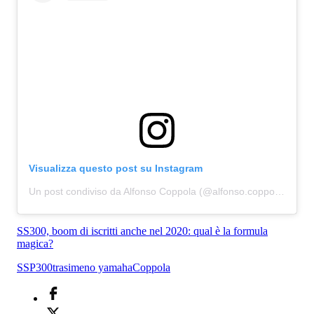
Visualizza questo post su Instagram
Un post condiviso da Alfonso Coppola (@alfonso.coppola15)
SS300, boom di iscritti anche nel 2020: qual è la formula
magica?
SSP300
trasimeno yamaha
Coppola