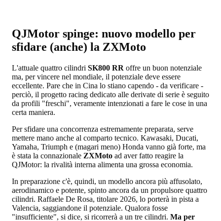
QJMotor spinge: nuovo modello per
sfidare (anche) la ZXMoto
L'attuale quattro cilindri
SK800 RR
offre un buon notenziale
ma, per vincere nel mondiale, il potenziale deve essere
eccellente. Pare che in Cina lo stiano capendo - da verificare -
perciò, il progetto racing dedicato alle derivate di serie è seguito
da profili "freschi", veramente intenzionati a fare le cose in una
certa maniera.
Per sfidare una concorrenza estremamente preparata, serve
mettere mano anche al comparto tecnico. Kawasaki, Ducati,
Yamaha, Triumph e (magari meno) Honda vanno già forte, ma
è stata la connazionale
ZXMoto
ad aver fatto reagire la
QJMotor: la rivalità interna alimenta una grossa economia.
In preparazione c'è, quindi, un modello ancora più affusolato,
aerodinamico e potente, spinto ancora da un propulsore quattro
cilindri. Raffaele De Rosa, titolare 2026, lo porterà in pista a
Valencia, saggiandone il potenziale. Qualora fosse
"insufficiente", si dice, si ricorrerà a un tre cilindri.
Ma per