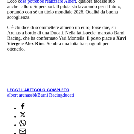
Ecco c
osa potrebbe realizzare Albert
, qualora facesse suo
anche l'alloro Supersport. Il pilota sta lavorando per il futuro,
portando con sè un titolo mondiale 2026. Qualità da buona
accoglienza.
C'è chi dice di scommettere almeno un euro, forse due, su
Arenas a bordo di una Ducati. Nella fattispecie, marcato Barni
Racing, che ha confermato Yari Montella. Il posto piace a
Xavi
Vierge e Alex Rins
. Sembra una lotta tra spagnoli per
ottenerlo.
LEGGI L'ARTICOLO COMPLETO
albert arenas
sbk
Barni Racing
ducati