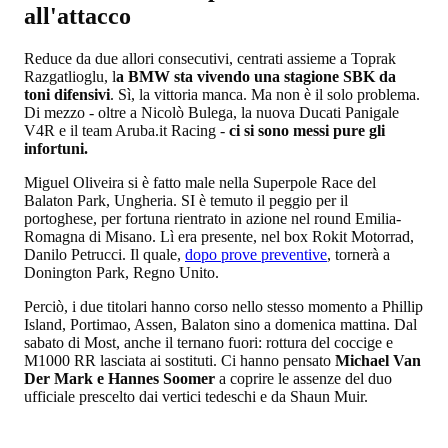
all'attacco
Reduce da due allori consecutivi, centrati assieme a Toprak
Razgatlioglu, l
a BMW sta vivendo una stagione SBK da
toni difensivi
. Sì, la vittoria manca. Ma non è il solo problema.
Di mezzo - oltre a Nicolò Bulega, la nuova Ducati Panigale
V4R e il team Aruba.it Racing -
ci si sono messi pure gli
infortuni.
Miguel Oliveira si è fatto male nella Superpole Race del
Balaton Park, Ungheria. SI è temuto il peggio per il
portoghese, per fortuna rientrato in azione nel round Emilia-
Romagna di Misano. Lì era presente, nel box Rokit Motorrad,
Danilo Petrucci. Il quale,
dopo prove preventive
, tornerà a
Donington Park, Regno Unito.
Perciò, i due titolari hanno corso nello stesso momento a Phillip
Island, Portimao, Assen, Balaton sino a domenica mattina. Dal
sabato di Most, anche il ternano fuori: rottura del coccige e
M1000 RR lasciata ai sostituti. Ci hanno pensato
Michael Van
Der Mark e Hannes Soomer
a coprire le assenze del duo
ufficiale prescelto dai vertici tedeschi e da Shaun Muir.