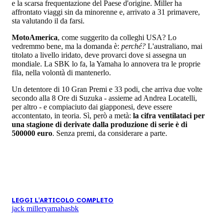
e la scarsa frequentazione del Paese d'origine. Miller ha
affrontato viaggi sin da minorenne e, arrivato a 31 primavere,
sta valutando il da farsi.
MotoAmerica
, come suggerito da colleghi USA? Lo
vedremmo bene, ma la domanda è:
perché?
L'australiano, mai
titolato a livello iridato, deve provarci dove si assegna un
mondiale. La SBK lo fa, la Yamaha lo annovera tra le proprie
fila, nella volontà di mantenerlo.
Un detentore di 10 Gran Premi e 33 podi, che arriva due volte
secondo alla 8 Ore di Suzuka - assieme ad Andrea Locatelli,
per altro - e compiaciuto dai giapponesi, deve essere
accontentato, in teoria. Sì, però a metà:
la cifra ventilataci per
una stagione di derivate dalla produzione di serie è di
500000 euro
. Senza premi, da considerare a parte.
LEGGI L'ARTICOLO COMPLETO
jack miller
yamaha
sbk