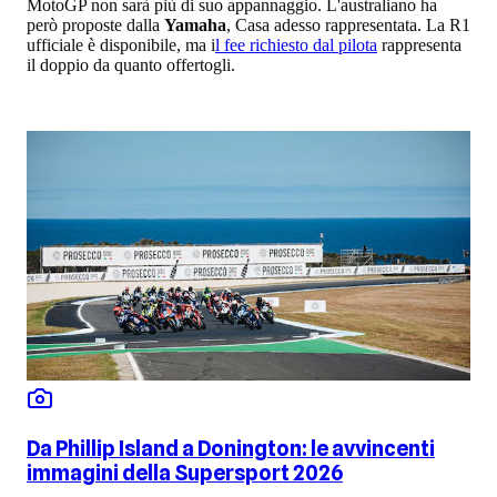
MotoGP non sarà più di suo appannaggio. L'australiano ha
però proposte dalla
Yamaha
, Casa adesso rappresentata. La R1
ufficiale è disponibile, ma i
l fee richiesto dal pilota
rappresenta
il doppio da quanto offertogli.
Da Phillip Island a Donington: le avvincenti
immagini della Supersport 2026