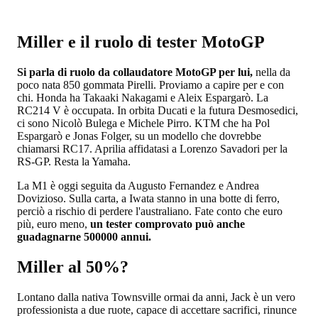
Miller e il ruolo di tester MotoGP
Si parla di ruolo da collaudatore MotoGP per lui,
nella da
poco nata 850 gommata Pirelli. Proviamo a capire per e con
chi. Honda ha Takaaki Nakagami e Aleix Espargarò. La
RC214 V è occupata. In orbita Ducati e la futura Desmosedici,
ci sono Nicolò Bulega e Michele Pirro. KTM che ha Pol
Espargarò e Jonas Folger, su un modello che dovrebbe
chiamarsi RC17. Aprilia affidatasi a Lorenzo Savadori per la
RS-GP. Resta la Yamaha.
La M1 è oggi seguita da Augusto Fernandez e Andrea
Dovizioso. Sulla carta, a Iwata stanno in una botte di ferro,
perciò a rischio di perdere l'australiano. Fate conto che euro
più, euro meno,
un tester comprovato può anche
guadagnarne 500000 annui.
Miller al 50%?
Lontano dalla nativa Townsville ormai da anni, Jack è un vero
professionista a due ruote, capace di accettare sacrifici, rinunce