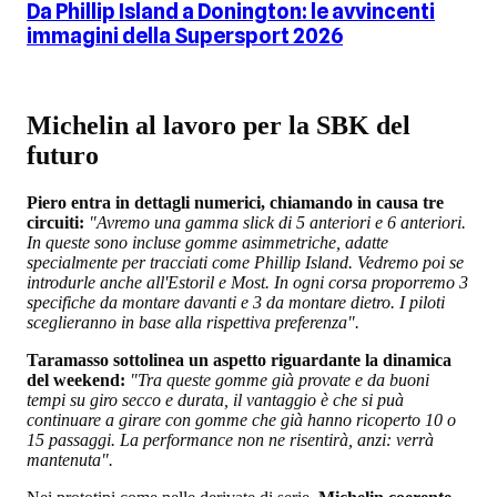
Da Phillip Island a Donington: le avvincenti
immagini della Supersport 2026
Michelin al lavoro per la SBK del
futuro
Piero entra in dettagli numerici, chiamando in causa tre
circuiti:
"Avremo una gamma slick di 5 anteriori e 6 anteriori.
In queste sono incluse gomme asimmetriche, adatte
specialmente per tracciati come Phillip Island. Vedremo poi se
introdurle anche all'Estoril e Most. In ogni corsa proporremo 3
specifiche da montare davanti e 3 da montare dietro. I piloti
sceglieranno in base alla rispettiva preferenza".
Taramasso sottolinea un aspetto riguardante la dinamica
del weekend:
"Tra queste gomme già provate e da buoni
tempi su giro secco e durata, il vantaggio è che si puà
continuare a girare con gomme che già hanno ricoperto 10 o
15 passaggi. La performance non ne risentirà, anzi: verrà
mantenuta".