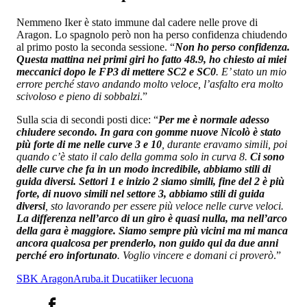
Nemmeno Iker è stato immune dal cadere nelle prove di
Aragon. Lo spagnolo però non ha perso confidenza chiudendo
al primo posto la seconda sessione. “
Non ho perso confidenza.
Questa mattina nei primi giri ho fatto 48.9, ho chiesto ai miei
meccanici dopo le FP3 di mettere SC2 e SC0
. E’ stato un mio
errore perché stavo andando molto veloce, l’asfalto era molto
scivoloso e pieno di sobbalzi
.”
Sulla scia di secondi posti dice: “
Per me è normale adesso
chiudere secondo. In gara con gomme nuove Nicolò è stato
più forte di me nelle curve 3 e 10
, durante eravamo simili, poi
quando c’è stato il calo della gomma solo in curva 8.
Ci sono
delle curve che fa in un modo incredibile, abbiamo stili di
guida diversi. Settori 1 e inizio 2 siamo simili, fine del 2 è più
forte, di nuovo simili nel settore 3, abbiamo stili di guida
diversi
, sto lavorando per essere più veloce nelle curve veloci.
La differenza nell’arco di un giro è quasi nulla, ma nell’arco
della gara è maggiore. Siamo sempre più vicini ma mi manca
ancora qualcosa per prenderlo, non guido qui da due anni
perché ero infortunato
. Voglio vincere e domani ci proverò
.”
SBK Aragon
Aruba.it Ducati
iker lecuona