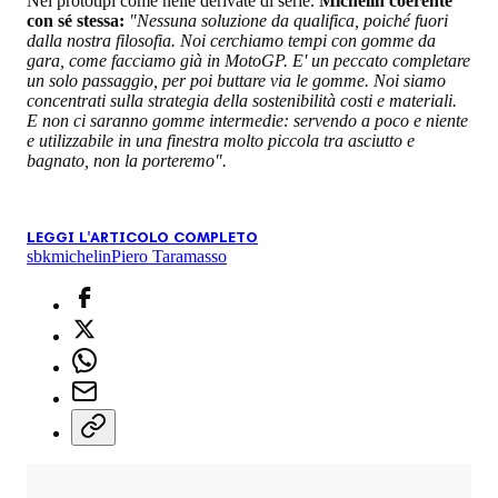
Nei prototipi come nelle derivate di serie.
Michelin coerente
con sé stessa:
"Nessuna soluzione da qualifica, poiché fuori
dalla nostra filosofia. Noi cerchiamo tempi con gomme da
gara, come facciamo già in MotoGP. E' un peccato completare
un solo passaggio, per poi buttare via le gomme. Noi siamo
concentrati sulla strategia della sostenibilità costi e materiali.
E non ci saranno gomme intermedie: servendo a poco e niente
e utilizzabile in una finestra molto piccola tra asciutto e
bagnato, non la porteremo".
LEGGI L'ARTICOLO COMPLETO
sbk
michelin
Piero Taramasso