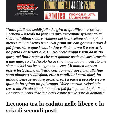
“
Sono piuttosto soddisfatto del giro in qualifica
– esordisce
Lecuona –
Nicolò ha fatto un giro incredibile sfruttando la
scia nell’ultimo settore
. Almeno nel terzo settore siamo più o
meno simili, mi sento bene.
Nei primi giri con gomme nuove è
più forte, sono quasi caduto due volte in curva 8 e curva 1,
ho perso l’anteriore alla 15. Ho preso troppi rischi ad inizio
gara, nel finale sapevo che con gomme usate mi sarei trovato
a mio agio
, so che Nicolò ha gestito il gap ma ha mostrato che
siamo veloci anche con gomme usate.
Mi manca ancora
essere forte subito all’inizio con gomme nuove, ma alla fine
sono piuttosto soddisfatto, erano condizioni particolari, ho
guidato bene senza fare grossi errori a parte il piccolo errore
quando ho spinto un po’ troppo
. Volevo portare velocità in
curva ma Nicolò è andato ancora più forte forzando più di me
l’anteriore. Sono cose che devo capire per le gare di domani
.”
Lecuona tra la caduta nelle libere e la
scia di secondi posti