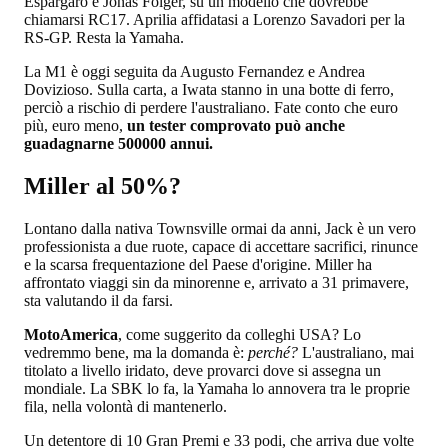
Espargarò e Jonas Folger, su un modello che dovrebbe
chiamarsi RC17. Aprilia affidatasi a Lorenzo Savadori per la
RS-GP. Resta la Yamaha.
La M1 è oggi seguita da Augusto Fernandez e Andrea
Dovizioso. Sulla carta, a Iwata stanno in una botte di ferro,
perciò a rischio di perdere l'australiano. Fate conto che euro
più, euro meno,
un tester comprovato può anche
guadagnarne 500000 annui.
Miller al 50%?
Lontano dalla nativa Townsville ormai da anni, Jack è un vero
professionista a due ruote, capace di accettare sacrifici, rinunce
e la scarsa frequentazione del Paese d'origine. Miller ha
affrontato viaggi sin da minorenne e, arrivato a 31 primavere,
sta valutando il da farsi.
MotoAmerica
, come suggerito da colleghi USA? Lo
vedremmo bene, ma la domanda è:
perché?
L'australiano, mai
titolato a livello iridato, deve provarci dove si assegna un
mondiale. La SBK lo fa, la Yamaha lo annovera tra le proprie
fila, nella volontà di mantenerlo.
Un detentore di 10 Gran Premi e 33 podi, che arriva due volte