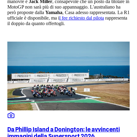
manovre è
Jack Miller
, consapevole che un posto da titolare in
MotoGP non sarà più di suo appannaggio. L'australiano ha
però proposte dalla
Yamaha
, Casa adesso rappresentata. La R1
ufficiale è disponibile, ma i
l fee richiesto dal pilota
rappresenta
il doppio da quanto offertogli.
Da Phillip Island a Donington: le avvincenti
immagini della Supersport 2026