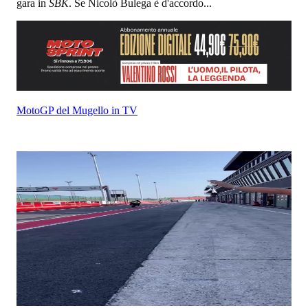
gara in
SBK
. Se Nicolò Bulega è d'accordo...
MotoGP del Mugello in TV