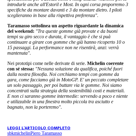
introdurle anche all'Estoril e Most. In ogni corsa proporremo 3
specifiche da montare davanti e 3 da montare dietro. I piloti
sceglieranno in base alla rispettiva preferenza".
Taramasso sottolinea un aspetto riguardante la dinamica
del weekend:
"Tra queste gomme già provate e da buoni
tempi su giro secco e durata, il vantaggio è che si puà
continuare a girare con gomme che già hanno ricoperto 10 o
15 passaggi. La performance non ne risentirà, anzi: verrà
mantenuta".
Nei prototipi come nelle derivate di serie.
Michelin coerente
con sé stessa:
"Nessuna soluzione da qualifica, poiché fuori
dalla nostra filosofia. Noi cerchiamo tempi con gomme da
gara, come facciamo già in MotoGP. E' un peccato completare
un solo passaggio, per poi buttare via le gomme. Noi siamo
concentrati sulla strategia della sostenibilità costi e materiali.
E non ci saranno gomme intermedie: servendo a poco e niente
e utilizzabile in una finestra molto piccola tra asciutto e
bagnato, non la porteremo".
LEGGI L'ARTICOLO COMPLETO
sbk
michelin
Piero Taramasso