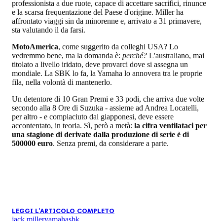
professionista a due ruote, capace di accettare sacrifici, rinunce
e la scarsa frequentazione del Paese d'origine. Miller ha
affrontato viaggi sin da minorenne e, arrivato a 31 primavere,
sta valutando il da farsi.
MotoAmerica
, come suggerito da colleghi USA? Lo
vedremmo bene, ma la domanda è:
perché?
L'australiano, mai
titolato a livello iridato, deve provarci dove si assegna un
mondiale. La SBK lo fa, la Yamaha lo annovera tra le proprie
fila, nella volontà di mantenerlo.
Un detentore di 10 Gran Premi e 33 podi, che arriva due volte
secondo alla 8 Ore di Suzuka - assieme ad Andrea Locatelli,
per altro - e compiaciuto dai giapponesi, deve essere
accontentato, in teoria. Sì, però a metà:
la cifra ventilataci per
una stagione di derivate dalla produzione di serie è di
500000 euro
. Senza premi, da considerare a parte.
LEGGI L'ARTICOLO COMPLETO
jack miller
yamaha
sbk