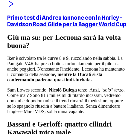
Primo test di Andrea Iannone con la Harley -
Davidson Road Glide per la Bagger World Cup
Giù ma su: per Lecuona sarà la volta
buona?
Iker è scivolato tra le curve 8 e 9, ruzzolando nella sabbia. La
Panigale V4R ha preso botte - fortunatamente per il pilota -
anche peggiori. Nonostante l'incidente, Lecuona ha mantenuto
il comando della sessione,
mentre la Ducati si sta
confermando padrona quasi indisturbata.
Sam Lowes secondo,
Nicolò Bulega
terzo. Anzi,
"solo" terzo
.
Come mai? Sono 81 i millesimi di ritardo incassati, vedremo
domani e dopodomani se il trend rimarrà il medesimo, oppure
se lo spagnolo riuscirà a battere l'italiano. Senza dimenticare
l'inglese Marc VDS, solita mina vagante.
Bassani e Gerloff: quattro cilindri
Kawasaki mica male