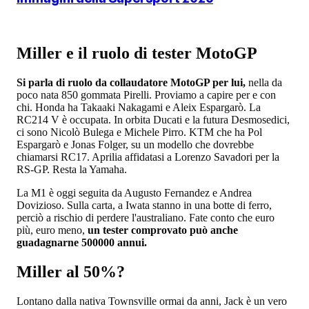
Miller e il ruolo di tester MotoGP
Si parla di ruolo da collaudatore MotoGP per lui,
nella da
poco nata 850 gommata Pirelli. Proviamo a capire per e con
chi. Honda ha Takaaki Nakagami e Aleix Espargarò. La
RC214 V è occupata. In orbita Ducati e la futura Desmosedici,
ci sono Nicolò Bulega e Michele Pirro. KTM che ha Pol
Espargarò e Jonas Folger, su un modello che dovrebbe
chiamarsi RC17. Aprilia affidatasi a Lorenzo Savadori per la
RS-GP. Resta la Yamaha.
La M1 è oggi seguita da Augusto Fernandez e Andrea
Dovizioso. Sulla carta, a Iwata stanno in una botte di ferro,
perciò a rischio di perdere l'australiano. Fate conto che euro
più, euro meno,
un tester comprovato può anche
guadagnarne 500000 annui.
Miller al 50%?
Lontano dalla nativa Townsville ormai da anni, Jack è un vero