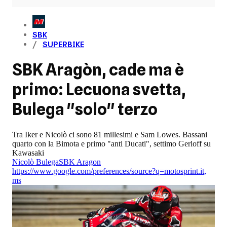
SBK
SUPERBIKE
SBK Aragòn, cade ma è
primo: Lecuona svetta,
Bulega "solo" terzo
Tra Iker e Nicolò ci sono 81 millesimi e Sam Lowes. Bassani
quarto con la Bimota e primo "anti Ducati", settimo Gerloff su
Kawasaki
Nicolò Bulega
SBK Aragon
https://www.google.com/preferences/source?q=motosprint.it
,
ms