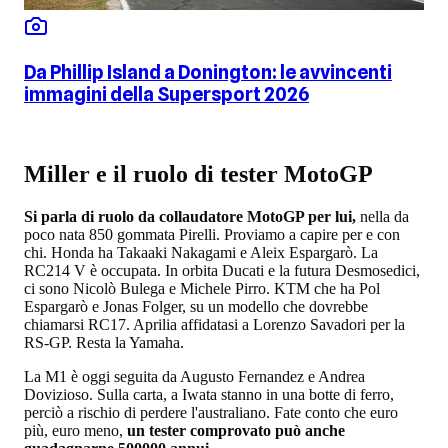
Da Phillip Island a Donington: le avvincenti
immagini della Supersport 2026
Miller e il ruolo di tester MotoGP
Si parla di ruolo da collaudatore MotoGP per lui,
nella da
poco nata 850 gommata Pirelli. Proviamo a capire per e con
chi. Honda ha Takaaki Nakagami e Aleix Espargarò. La
RC214 V è occupata. In orbita Ducati e la futura Desmosedici,
ci sono Nicolò Bulega e Michele Pirro. KTM che ha Pol
Espargarò e Jonas Folger, su un modello che dovrebbe
chiamarsi RC17. Aprilia affidatasi a Lorenzo Savadori per la
RS-GP. Resta la Yamaha.
La M1 è oggi seguita da Augusto Fernandez e Andrea
Dovizioso. Sulla carta, a Iwata stanno in una botte di ferro,
perciò a rischio di perdere l'australiano. Fate conto che euro
più, euro meno,
un tester comprovato può anche