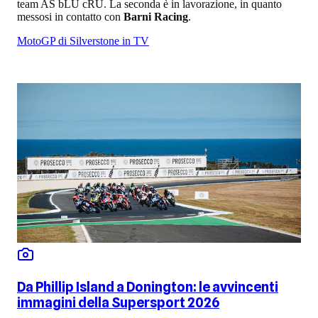
team AS bLU cRU. La seconda è in lavorazione, in quanto
messosi in contatto con
Barni Racing
.
MotoGP di Silverstone in TV
Da Phillip Island a Donington: le avvincenti
immagini della Supersport 2026