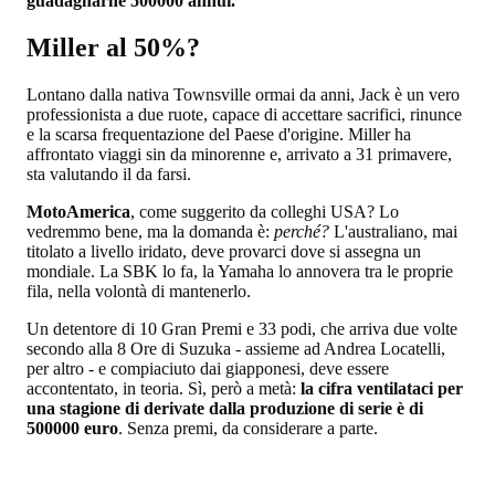
guadagnarne 500000 annui.
Miller al 50%?
Lontano dalla nativa Townsville ormai da anni, Jack è un vero
professionista a due ruote, capace di accettare sacrifici, rinunce
e la scarsa frequentazione del Paese d'origine. Miller ha
affrontato viaggi sin da minorenne e, arrivato a 31 primavere,
sta valutando il da farsi.
MotoAmerica
, come suggerito da colleghi USA? Lo
vedremmo bene, ma la domanda è:
perché?
L'australiano, mai
titolato a livello iridato, deve provarci dove si assegna un
mondiale. La SBK lo fa, la Yamaha lo annovera tra le proprie
fila, nella volontà di mantenerlo.
Un detentore di 10 Gran Premi e 33 podi, che arriva due volte
secondo alla 8 Ore di Suzuka - assieme ad Andrea Locatelli,
per altro - e compiaciuto dai giapponesi, deve essere
accontentato, in teoria. Sì, però a metà:
la cifra ventilataci per
una stagione di derivate dalla produzione di serie è di
500000 euro
. Senza premi, da considerare a parte.