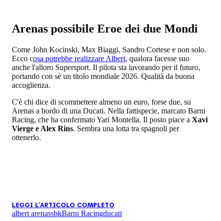
Arenas possibile Eroe dei due Mondi
Come John Kocinski, Max Biaggi, Sandro Cortese e non solo.
Ecco c
osa potrebbe realizzare Albert
, qualora facesse suo
anche l'alloro Supersport. Il pilota sta lavorando per il futuro,
portando con sè un titolo mondiale 2026. Qualità da buona
accoglienza.
C'è chi dice di scommettere almeno un euro, forse due, su
Arenas a bordo di una Ducati. Nella fattispecie, marcato Barni
Racing, che ha confermato Yari Montella. Il posto piace a
Xavi
Vierge e Alex Rins
. Sembra una lotta tra spagnoli per
ottenerlo.
LEGGI L'ARTICOLO COMPLETO
albert arenas
sbk
Barni Racing
ducati