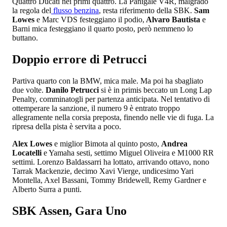
Quattro Ducati nei primi quattro. La Panigale V4R, malgrado
la regola del
flusso benzina
, resta riferimento della SBK.
Sam
Lowes
e Marc VDS festeggiano il podio,
Alvaro Bautista
e
Barni mica festeggiano il quarto posto, però nemmeno lo
buttano.
Doppio errore di Petrucci
Partiva quarto con la BMW, mica male. Ma poi ha sbagliato
due volte.
Danilo Petrucci
si è in primis beccato un Long Lap
Penalty, comminatogli per partenza anticipata. Nel tentativo di
ottemperare la sanzione, il numero 9 è entrato troppo
allegramente nella corsia preposta, finendo nelle vie di fuga. La
ripresa della pista è servita a poco.
Alex Lowes
e miglior Bimota al quinto posto,
Andrea
Locatelli
e Yamaha sesti, settimo Miguel Oliveira e M1000 RR
settimi. Lorenzo Baldassarri ha lottato, arrivando ottavo, nono
Tarrak Mackenzie, decimo Xavi Vierge, undicesimo Yari
Montella, Axel Bassani, Tommy Bridewell, Remy Gardner e
Alberto Surra a punti.
SBK Assen, Gara Uno