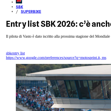
SBK
SUPERBIKE
Entry list SBK 2026: c’è anc
Il pilota di Vasto è dato iscritto alla prossima stagione del Mond
sbk
entry list
https://www.google.com/preferences/source?q=motosprint.it
,
ms