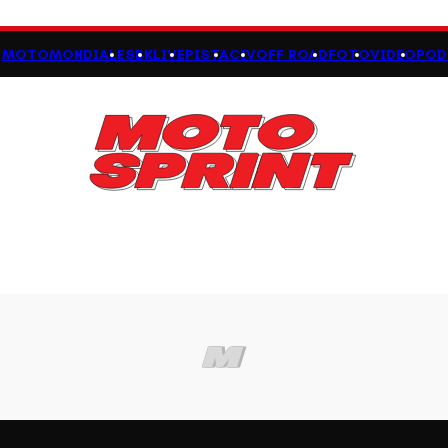
MOTOMONDIALE
SBK
LIVE
PISTA
CIV
OFF ROAD
FOTO
VIDEO
POD