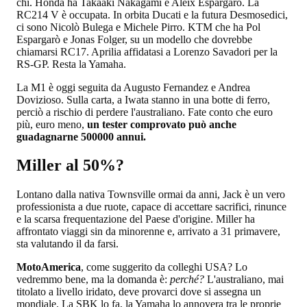
chi. Honda ha Takaaki Nakagami e Aleix Espargarò. La
RC214 V è occupata. In orbita Ducati e la futura Desmosedici,
ci sono Nicolò Bulega e Michele Pirro. KTM che ha Pol
Espargarò e Jonas Folger, su un modello che dovrebbe
chiamarsi RC17. Aprilia affidatasi a Lorenzo Savadori per la
RS-GP. Resta la Yamaha.
La M1 è oggi seguita da Augusto Fernandez e Andrea
Dovizioso. Sulla carta, a Iwata stanno in una botte di ferro,
perciò a rischio di perdere l'australiano. Fate conto che euro
più, euro meno,
un tester comprovato può anche
guadagnarne 500000 annui.
Miller al 50%?
Lontano dalla nativa Townsville ormai da anni, Jack è un vero
professionista a due ruote, capace di accettare sacrifici, rinunce
e la scarsa frequentazione del Paese d'origine. Miller ha
affrontato viaggi sin da minorenne e, arrivato a 31 primavere,
sta valutando il da farsi.
MotoAmerica
, come suggerito da colleghi USA? Lo
vedremmo bene, ma la domanda è:
perché?
L'australiano, mai
titolato a livello iridato, deve provarci dove si assegna un
mondiale. La SBK lo fa, la Yamaha lo annovera tra le proprie