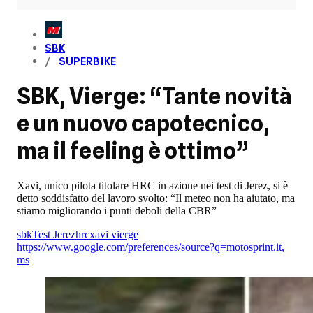
SBK
SUPERBIKE
SBK, Vierge: “Tante novità
e un nuovo capotecnico,
ma il feeling è ottimo”
Xavi, unico pilota titolare HRC in azione nei test di Jerez, si è
detto soddisfatto del lavoro svolto: “Il meteo non ha aiutato, ma
stiamo migliorando i punti deboli della CBR”
sbk
Test Jerez
hrc
xavi vierge
https://www.google.com/preferences/source?q=motosprint.it
,
ms