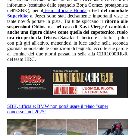
infortunio (sostituito dallo spagnolo Borja Gomez, protagonista
dell'ESBK), per il
team ufficiale Honda
i
test del mondiale
Superbike
a Jerez
sono stati decisamente importanti viste le
tante novità portate in pista. Tra tutte spiccano il
ritorno alle
sospensioni Ohlins
, ma n
el caso di Xavi Vierge è cambiata
anche una figura chiave come quella del capotecnico, ruolo
ora ricoperto da Tetsuya Sasaki
. L'iberico è stato tra i piloti
con più giri all'attivo, mettendosi in luce anche nella seconda
giornata nonostante le condizioni di bagnato: ecco le sue parole
al termine dei due giorni passati in sella alla CBR1000RR-R
del team HRC.
SBK, ufficiale: BMW non potrà usare il telaio "super
concesso" nel 2025!