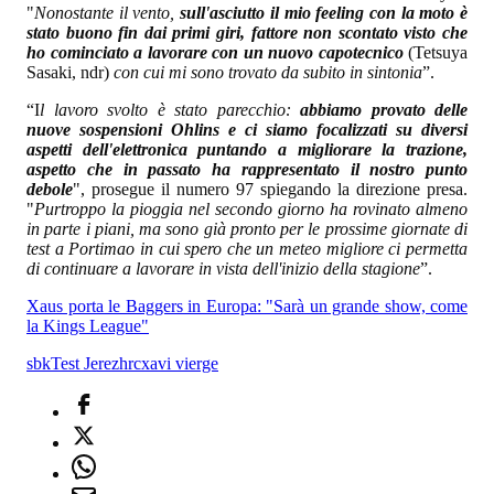
"
Nonostante il vento,
sull'asciutto il mio feeling con la moto è
stato buono fin dai primi giri, fattore non scontato visto che
ho cominciato a lavorare con un nuovo capotecnico
(Tetsuya
Sasaki, ndr)
con cui mi sono trovato da subito in sintonia
”.
“I
l lavoro svolto è stato parecchio:
abbiamo provato delle
nuove sospensioni Ohlins e ci siamo focalizzati su diversi
aspetti dell'elettronica puntando a migliorare la trazione,
aspetto che in passato ha rappresentato il nostro punto
debole
", prosegue il numero 97 spiegando la direzione presa.
"
Purtroppo la pioggia nel secondo giorno ha rovinato almeno
in parte i piani, ma sono già pronto per le prossime giornate di
test a Portimao in cui spero che un meteo migliore ci permetta
di continuare a lavorare in vista dell'inizio della stagione
”.
Xaus porta le Baggers in Europa: "Sarà un grande show, come
la Kings League"
sbk
Test Jerez
hrc
xavi vierge