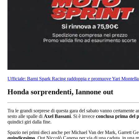
Ufficiale: Barni Spark Racing raddoppia e promuove Yari Montell
Honda sorprendenti, Iannone out
Tra le grandi sorprese di questa gara del sabato vanno certamen
sesto alle spalle di
Axel Bassani
. Si è invece
conclusa prima del p
quindici giri dalla fine.
Spazio nei primi dieci anche per Michael Van der Mark, Garrett Ge
quindicesimo
. Out Niccolò Canepa per via di una caduta, in una man