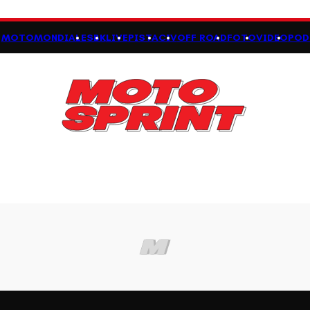
MOTOMONDIALE
SBK
LIVE
PISTA
CIV
OFF ROAD
FOTO
VIDEO
POD