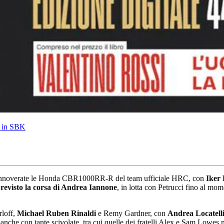
a in SBK
te annoverate le Honda CBR1000RR-R del team ufficiale HRC, con
Iker 
revisto la corsa di Andrea Iannone
, in lotta con Petrucci fino al mom
rloff,
Michael Ruben Rinaldi
e Remy Gardner, con
Andrea Locatell
che con tante scivolate, tra cui quelle dei fratelli Alex e Sam Lowes me