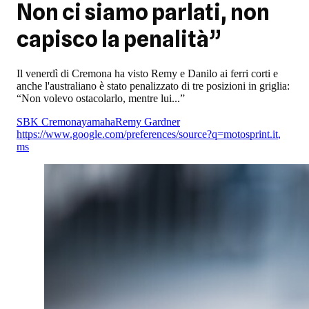
Non ci siamo parlati, non
capisco la penalità”
Il venerdì di Cremona ha visto Remy e Danilo ai ferri corti e
anche l'australiano è stato penalizzato di tre posizioni in griglia:
“Non volevo ostacolarlo, mentre lui...”
SBK Cremona
yamaha
Remy Gardner
https://www.google.com/preferences/source?q=motosprint.it
,
ms