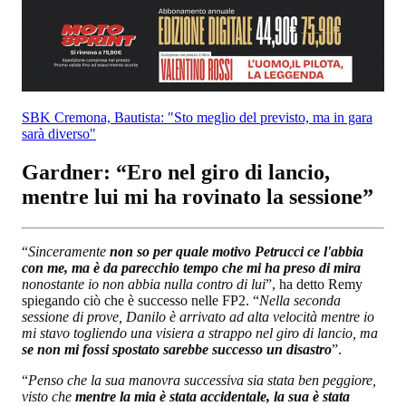
SBK Cremona, Bautista: "Sto meglio del previsto, ma in gara
sarà diverso"
Gardner: “Ero nel giro di lancio,
mentre lui mi ha rovinato la sessione”
“
Sinceramente
non so per quale motivo Petrucci ce l'abbia
con me, ma è da parecchio tempo che mi ha preso di mira
nonostante io non abbia nulla contro di lui
”, ha detto Remy
spiegando ciò che è successo nelle FP2. “
Nella seconda
sessione di prove, Danilo è arrivato ad alta velocità mentre io
mi stavo togliendo una visiera a strappo nel giro di lancio, ma
se non mi fossi spostato sarebbe successo un disastro
”.
“
Penso che la sua manovra successiva sia stata ben peggiore,
visto che
mentre la mia è stata accidentale, la sua è stata