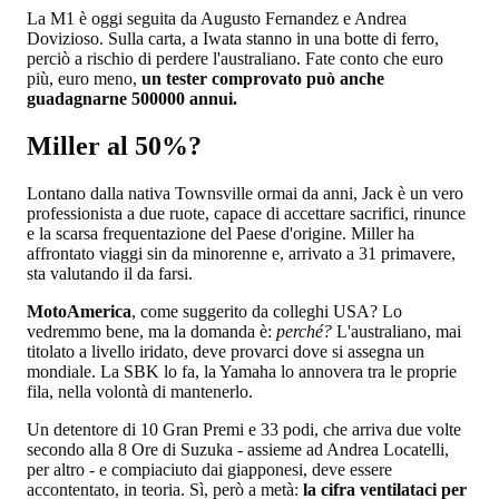
La M1 è oggi seguita da Augusto Fernandez e Andrea
Dovizioso. Sulla carta, a Iwata stanno in una botte di ferro,
perciò a rischio di perdere l'australiano. Fate conto che euro
più, euro meno,
un tester comprovato può anche
guadagnarne 500000 annui.
Miller al 50%?
Lontano dalla nativa Townsville ormai da anni, Jack è un vero
professionista a due ruote, capace di accettare sacrifici, rinunce
e la scarsa frequentazione del Paese d'origine. Miller ha
affrontato viaggi sin da minorenne e, arrivato a 31 primavere,
sta valutando il da farsi.
MotoAmerica
, come suggerito da colleghi USA? Lo
vedremmo bene, ma la domanda è:
perché?
L'australiano, mai
titolato a livello iridato, deve provarci dove si assegna un
mondiale. La SBK lo fa, la Yamaha lo annovera tra le proprie
fila, nella volontà di mantenerlo.
Un detentore di 10 Gran Premi e 33 podi, che arriva due volte
secondo alla 8 Ore di Suzuka - assieme ad Andrea Locatelli,
per altro - e compiaciuto dai giapponesi, deve essere
accontentato, in teoria. Sì, però a metà:
la cifra ventilataci per