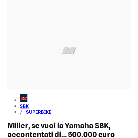
SBK
SUPERBIKE
Miller, se vuoi la Yamaha SBK,
accontentati di... 500.000 euro