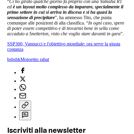
“
Ci ho girato qualche giorno fa proprio con una Yamaha R1
ed
è un layout molto complesso da imparare, specialmente il
primo settore in cui si arriva in discesa e si ha quasi la
sensazione di precipitare
”, ha ammesso Tito, che punta
comunque alle posizioni di alta classifica. “
In ogni caso, spero
di poter essere competitivo e di trovarmi bene in sella come
accaduto a Snetterton, visto che voglio stare davanti in gara
”.
SSP300, Vannucci e l'obiettivo mondiale: ora serve la giusta
costanza
bsb
sbk
Motoe
tito rabat
Iscriviti alla newsletter