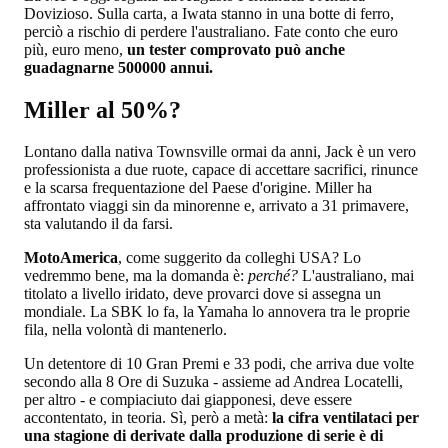
Dovizioso. Sulla carta, a Iwata stanno in una botte di ferro,
perciò a rischio di perdere l'australiano. Fate conto che euro
più, euro meno,
un tester comprovato può anche
guadagnarne 500000 annui.
Miller al 50%?
Lontano dalla nativa Townsville ormai da anni, Jack è un vero
professionista a due ruote, capace di accettare sacrifici, rinunce
e la scarsa frequentazione del Paese d'origine. Miller ha
affrontato viaggi sin da minorenne e, arrivato a 31 primavere,
sta valutando il da farsi.
MotoAmerica
, come suggerito da colleghi USA? Lo
vedremmo bene, ma la domanda è:
perché?
L'australiano, mai
titolato a livello iridato, deve provarci dove si assegna un
mondiale. La SBK lo fa, la Yamaha lo annovera tra le proprie
fila, nella volontà di mantenerlo.
Un detentore di 10 Gran Premi e 33 podi, che arriva due volte
secondo alla 8 Ore di Suzuka - assieme ad Andrea Locatelli,
per altro - e compiaciuto dai giapponesi, deve essere
accontentato, in teoria. Sì, però a metà:
la cifra ventilataci per
una stagione di derivate dalla produzione di serie è di