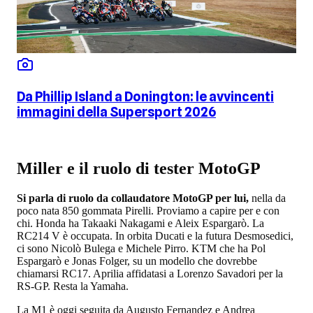
Da Phillip Island a Donington: le avvincenti
immagini della Supersport 2026
Miller e il ruolo di tester MotoGP
Si parla di ruolo da collaudatore MotoGP per lui,
nella da
poco nata 850 gommata Pirelli. Proviamo a capire per e con
chi. Honda ha Takaaki Nakagami e Aleix Espargarò. La
RC214 V è occupata. In orbita Ducati e la futura Desmosedici,
ci sono Nicolò Bulega e Michele Pirro. KTM che ha Pol
Espargarò e Jonas Folger, su un modello che dovrebbe
chiamarsi RC17. Aprilia affidatasi a Lorenzo Savadori per la
RS-GP. Resta la Yamaha.
La M1 è oggi seguita da Augusto Fernandez e Andrea