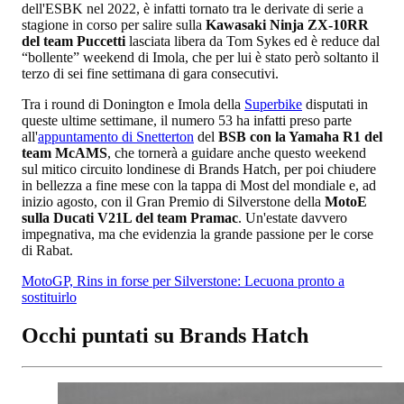
dell'ESBK nel 2022, è infatti tornato tra le derivate di serie a
stagione in corso per salire sulla
Kawasaki Ninja ZX-10RR
del team Puccetti
lasciata libera da Tom Sykes ed è reduce dal
“bollente” weekend di Imola, che per lui è stato però soltanto il
terzo di sei fine settimana di gara consecutivi.
Tra i round di Donington e Imola della
Superbike
disputati in
queste ultime settimane, il numero 53 ha infatti preso parte
all'
appuntamento di Snetterton
del
BSB con la Yamaha R1 del
team McAMS
, che tornerà a guidare anche questo weekend
sul mitico circuito londinese di Brands Hatch, per poi chiudere
in bellezza a fine mese con la tappa di Most del mondiale e, ad
inizio agosto, con il Gran Premio di Silverstone della
MotoE
sulla Ducati V21L del team Pramac
. Un'estate davvero
impegnativa, ma che evidenzia la grande passione per le corse
di Rabat.
MotoGP, Rins in forse per Silverstone: Lecuona pronto a
sostituirlo
Occhi puntati su Brands Hatch