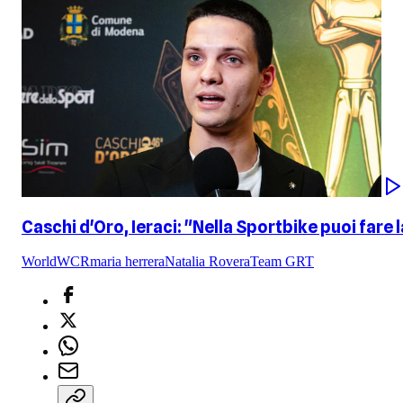
Caschi d'Oro, Ieraci: "Nella Sportbike puoi fare
WorldWCR
maria herrera
Natalia Rovera
Team GRT