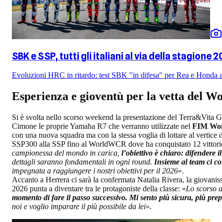
SBK e SSP, tutti gli italiani al via della stagione 2
Evoluzioni HRC in ritardo: test SBK "in difesa" per Rea e Honda 
Esperienza e gioventù per la vetta del
Si è svolta nello scorso weekend la presentazione del Terra&V
Cimone le proprie Yamaha R7 che verranno utilizzate nel
FIM Wome
con una nuova squadra ma con la stessa voglia di lottare al vertice 
SSP300 alla SSP fino al WorldWCR dove ha conquistato 12 vittorie
campionessa del mondo in carica,
l’obiettivo è chiaro: difendere il
dettagli saranno fondamentali in ogni round.
Insieme al team ci co
impegnata a raggiungere i nostri obiettivi per il 2026
».
Accanto a Herrera ci sarà la confermata Natalia Rivera, la giovani
2026 punta a diventare tra le protagoniste della classe: «
Lo scorso a
momento di fare il passo successivo. Mi sento più sicura, più pre
noi e voglio imparare il più possibile da lei
».