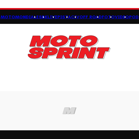
MOTOMONDIALE
SBK
LIVE
PISTA
CIV
OFF ROAD
FOTO
VIDEO
POD