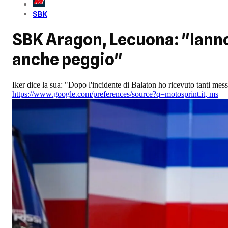
SBK
SBK Aragon, Lecuona: "Iann
anche peggio"
Iker dice la sua: "Dopo l'incidente di Balaton ho ricevuto tanti messa
https://www.google.com/preferences/source?q=motosprint.it
,
ms