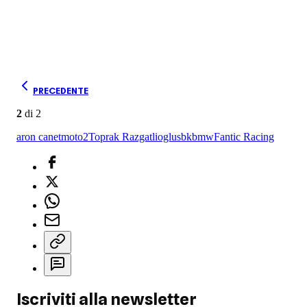
PRECEDENTE
2
di
2
aron canet
moto2
Toprak Razgatlioglu
sbk
bmw
Fantic Racing
Iscriviti alla newsletter