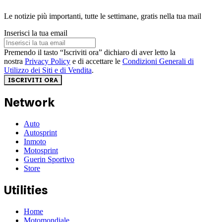
Le notizie più importanti, tutte le settimane, gratis nella tua mail
Inserisci la tua email
Premendo il tasto “Iscriviti ora” dichiaro di aver letto la
nostra
Privacy Policy
e di accettare le
Condizioni Generali di
Utilizzo dei Siti e di Vendita
.
ISCRIVITI ORA
Network
Auto
Autosprint
Inmoto
Motosprint
Guerin Sportivo
Store
Utilities
Home
Motomondiale