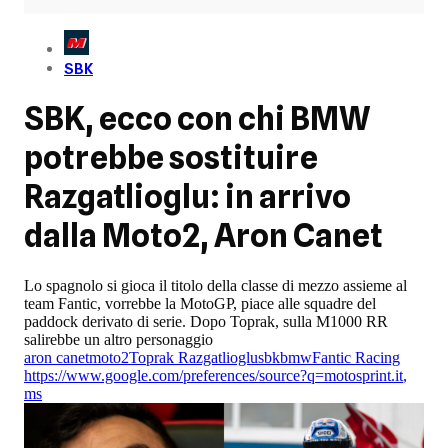
SBK
SBK, ecco con chi BMW
potrebbe sostituire
Razgatlioglu: in arrivo
dalla Moto2, Aron Canet
Lo spagnolo si gioca il titolo della classe di mezzo assieme al
team Fantic, vorrebbe la MotoGP, piace alle squadre del
paddock derivato di serie. Dopo Toprak, sulla M1000 RR
salirebbe un altro personaggio
aron canet
moto2
Toprak Razgatlioglu
sbk
bmw
Fantic Racing
https://www.google.com/preferences/source?q=motosprint.it
,
ms