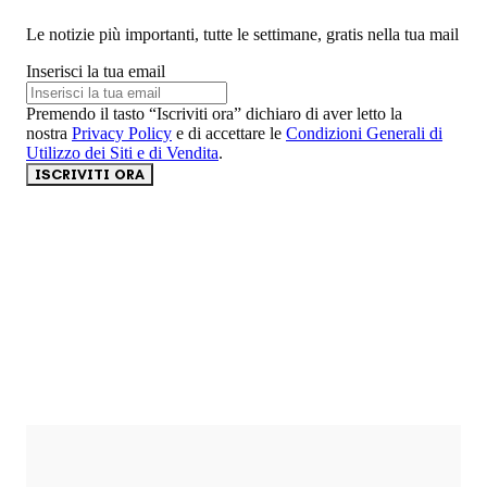
Le notizie più importanti, tutte le settimane, gratis nella tua mail
Inserisci la tua email
Premendo il tasto “Iscriviti ora” dichiaro di aver letto la
nostra
Privacy Policy
e di accettare le
Condizioni Generali di
Utilizzo dei Siti e di Vendita
.
ISCRIVITI ORA