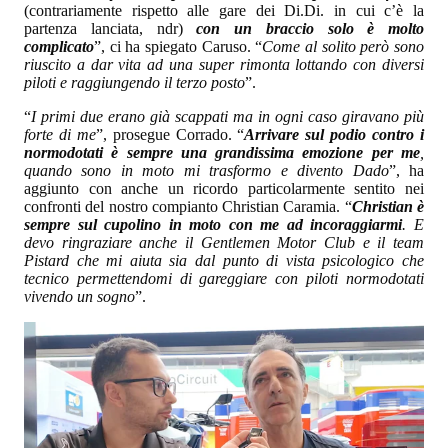
(contrariamente rispetto alle gare dei Di.Di. in cui c’è la
partenza lanciata, ndr)
con un braccio solo è molto
complicato
”, ci ha spiegato Caruso. “
Come al solito però sono
riuscito a dar vita ad una super rimonta lottando con diversi
piloti e raggiungendo il terzo posto
”.
“
I primi due erano già scappati ma in ogni caso giravano più
forte di me
”, prosegue Corrado. “
Arrivare sul podio contro i
normodotati è sempre una grandissima emozione per me
,
quando sono in moto mi trasformo e divento Dado
”, ha
aggiunto con anche un ricordo particolarmente sentito nei
confronti del nostro compianto Christian Caramia. “
Christian è
sempre sul cupolino in moto con me ad incoraggiarmi
. E
devo ringraziare anche il Gentlemen Motor Club e il team
Pistard che mi aiuta sia dal punto di vista psicologico che
tecnico permettendomi di gareggiare con piloti normodotati
vivendo un sogno
”.