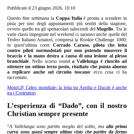
Pubblicato il 23 giugno 2026, 10:10
Questo fine settimana la
Coppa Italia
è pronta a scendere in
pista per uno degli appuntamenti più sentiti della stagione,
ovvero quello tra gli spettacolari saliscendi del
Mugello
. Tra le
varie classi impegnate nel weekend ci saranno anche quelle del
Trofeo Italiano Amatori, compresa la Rookie Challenge 1000;
in quest’ultima corre
Corrado Caruso, pilota che lotta
contro piloti normodotati pur non potendo muovere il
braccio e la mano destra a causa di una lesione al plesso
branchiale
. Nello scorso round
a Vallelunga è riuscito ad
ottenere un ottimo terzo posto, risultato che punta almeno
a replicare anche sul circuito toscano
: ecco cosa ci ha
raccontato.
MotoGP, l’altro mondiale: la lotta tra Aprilia e Ducati è anche
tra i Costruttori
L’esperienza di “Dado”, con il nostro
Christian sempre presente
“
A Vallelunga sono partito meglio del solito, ma
alla prima
curva sono quasi sempre ultimo visto che partire da fermo