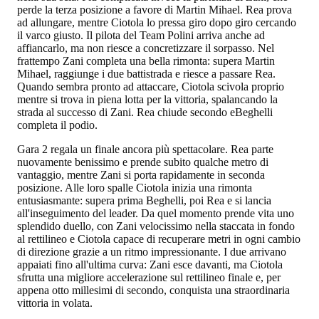
perde la terza posizione a favore di Martin Mihael. Rea prova
ad allungare, mentre Ciotola lo pressa giro dopo giro cercando
il varco giusto. Il pilota del Team Polini arriva anche ad
affiancarlo, ma non riesce a concretizzare il sorpasso. Nel
frattempo Zani completa una bella rimonta: supera Martin
Mihael, raggiunge i due battistrada e riesce a passare Rea.
Quando sembra pronto ad attaccare, Ciotola scivola proprio
mentre si trova in piena lotta per la vittoria, spalancando la
strada al successo di Zani. Rea chiude secondo eBeghelli
completa il podio.
Gara 2 regala un finale ancora più spettacolare. Rea parte
nuovamente benissimo e prende subito qualche metro di
vantaggio, mentre Zani si porta rapidamente in seconda
posizione. Alle loro spalle Ciotola inizia una rimonta
entusiasmante: supera prima Beghelli, poi Rea e si lancia
all'inseguimento del leader. Da quel momento prende vita uno
splendido duello, con Zani velocissimo nella staccata in fondo
al rettilineo e Ciotola capace di recuperare metri in ogni cambio
di direzione grazie a un ritmo impressionante. I due arrivano
appaiati fino all'ultima curva: Zani esce davanti, ma Ciotola
sfrutta una migliore accelerazione sul rettilineo finale e, per
appena otto millesimi di secondo, conquista una straordinaria
vittoria in volata.