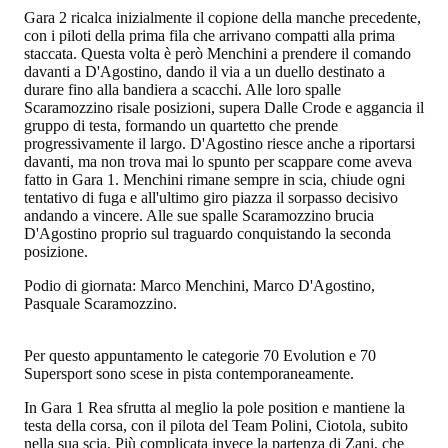
Gara 2 ricalca inizialmente il copione della manche precedente,
con i piloti della prima fila che arrivano compatti alla prima
staccata. Questa volta è però Menchini a prendere il comando
davanti a D'Agostino, dando il via a un duello destinato a
durare fino alla bandiera a scacchi. Alle loro spalle
Scaramozzino risale posizioni, supera Dalle Crode e aggancia il
gruppo di testa, formando un quartetto che prende
progressivamente il largo. D'Agostino riesce anche a riportarsi
davanti, ma non trova mai lo spunto per scappare come aveva
fatto in Gara 1. Menchini rimane sempre in scia, chiude ogni
tentativo di fuga e all'ultimo giro piazza il sorpasso decisivo
andando a vincere. Alle sue spalle Scaramozzino brucia
D'Agostino proprio sul traguardo conquistando la seconda
posizione.
Podio di giornata: Marco Menchini, Marco D'Agostino,
Pasquale Scaramozzino.
Per questo appuntamento le categorie 70 Evolution e 70
Supersport sono scese in pista contemporaneamente.
In Gara 1 Rea sfrutta al meglio la pole position e mantiene la
testa della corsa, con il pilota del Team Polini, Ciotola, subito
nella sua scia. Più complicata invece la partenza di Zani, che