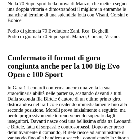
Nella 70 Supersport bella prova di Manzo, che mette a segno
una doppia vittoria e dimostrandosi il migliore in entrambe le
manche al termine di una splendida lotta con Visani, Corsini e
Bobice.
Podio di giornata 70 Evolution: Zani, Rea, Beghelli.
Podio di giornata 70 Supersport: Manzo, Corsini, Visano.
Confermato il format di gara
congiunta anche per la 100 Big Evo
Open e 100 Sport
In Gara 1 Leonardi conferma ancora una volta la sua
straordinaria abilità nelle partenze, scattando davanti a tutti.
Dalla seconda fila Birtele è autore di un ottimo primo giro,
districandosi nel traffico e risalendo immediatamente fino alla
seconda posizione. Morelli prova inizialmente a seguirlo, ma
perde progressivamente terreno venendo superato dagli
inseguitori. Davanti nasce così una bellissima sfida tra Leonardi
e Birtele, fatta di sorpassi e controsorpassi. Dopo aver preso
definitivamente il comando, Birtele riesce ad amministrare il
vantaggio fino alla bandiera a scacchi, conquistando la vittoria