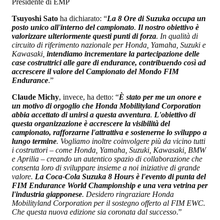
Presidente di EMP
Tsuyoshi Sato
ha dichiarato: “
La 8 Ore di Suzuka occupa un
posto unico all'interno del campionato
.
Il nostro obiettivo è
valorizzare ulteriormente questi punti di forza
. In qualità di
circuito di riferimento nazionale per Honda, Yamaha, Suzuki e
Kawasaki,
intendiamo incrementare la partecipazione delle
case costruttrici alle gare di endurance, contribuendo così ad
accrescere il valore del Campionato del Mondo FIM
Endurance
.”
Claude Michy
, invece, ha detto: “
È stato per me un onore e
un motivo di orgoglio che Honda Mobilityland Corporation
abbia accettato di unirsi a questa avventura
.
L'obiettivo di
questa organizzazione è accrescere la visibilità del
campionato, rafforzarne l'attrattiva e sostenerne lo sviluppo a
lungo termine
. Vogliamo inoltre coinvolgere più da vicino tutti
i costruttori – come Honda, Yamaha, Suzuki, Kawasaki, BMW
e Aprilia – creando un autentico spazio di collaborazione che
consenta loro di sviluppare insieme a noi iniziative di grande
valore.
La Coca-Cola Suzuka 8 Hours è l'evento di punta del
FIM Endurance World Championship e una vera vetrina per
l'industria giapponese
. Desidero ringraziare Honda
Mobilityland Corporation per il sostegno offerto al FIM EWC.
Che questa nuova edizione sia coronata dal successo
.”