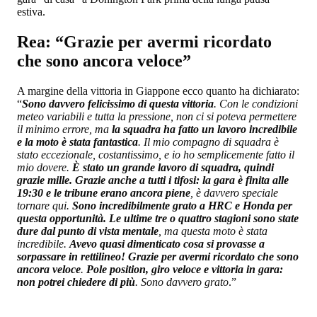
estiva.
Rea: “Grazie per avermi ricordato
che sono ancora veloce”
A margine della vittoria in Giappone ecco quanto ha dichiarato:
“
Sono davvero felicissimo di questa vittoria
. Con le condizioni
meteo variabili e tutta la pressione, non ci si poteva permettere
il minimo errore, ma
la squadra ha fatto un lavoro incredibile
e la moto è stata fantastica
. Il mio compagno di squadra è
stato eccezionale, costantissimo, e io ho semplicemente fatto il
mio dovere.
È stato un grande lavoro di squadra, quindi
grazie mille. Grazie anche a tutti i tifosi: la gara è finita alle
19:30 e le tribune erano ancora piene
, è davvero speciale
tornare qui.
Sono incredibilmente grato a HRC e Honda per
questa opportunità. Le ultime tre o quattro stagioni sono state
dure dal punto di vista mentale
, ma questa moto è stata
incredibile.
Avevo quasi dimenticato cosa si provasse a
sorpassare in rettilineo! Grazie per avermi ricordato che sono
ancora veloce
.
Pole position, giro veloce e vittoria in gara:
non potrei chiedere di più
. Sono davvero grato
.”