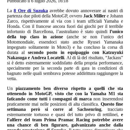
Pubblicato il 6 luglio 2026, 16:18
La
8 Ore di Suzuka
avrebbe dovuto annoverare ai nastri di
partenza due piloti della MotoGP, ovvero
Jack Miller
e Johann
Zarco, rispettivamente al via con i team ufficiali Yamaha e
Honda. Con il francese ancora fuori dai giochi per il terribile
infortunio di Barcellona, l’australiano è stato quindi
l’unico
della top class in azione
(anche se non l’unico del
Motomondiale, essendoci stato anche Ryusei Yamanaka
impegnato solitamente in Moto3) e ha concluso la corsa di
durata al
secondo posto in equipaggio con Katzuyuki
Nakasuga e Andrea Locatelli
. Al di là del risultato, “Jackass”
si è detto estremamente soddisfatto della propria performance,
specialmente per la seconda parte di gara in condizioni di
bagnato nelle quali sembrava potesse addirittura raggiungere la
vetta.
Un
piazzamento ben diverso rispetto a quelli che sta
ottenendo in MotoGP, visto che con la Yamaha M1 sta
faticando come tutti i compagni di marca
non inserendosi
praticamente mai nelle posizioni di alta classifica.
Questo fine
settimana però si corre al Sachsenring
, tracciato
estremamente tortuoso e quasi del tutto privo di rettilinei,
e
l’alfiere del team Prima Pramac Racing potrebbe avere
una chance di ben figurare, galvanizzato anche dalla