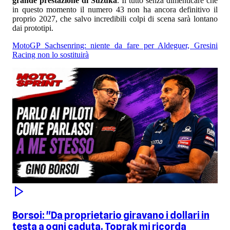
grande prestazione di Suzuka
. Il tutto senza dimenticare che
in questo momento il numero 43 non ha ancora definitivo il
proprio 2027, che salvo incredibili colpi di scena sarà lontano
dai prototipi.
MotoGP Sachsenring: niente da fare per Aldeguer, Gresini
Racing non lo sostituirà
Borsoi: "Da proprietario giravano i dollari in
testa a ogni caduta. Toprak mi ricorda