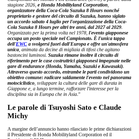
stagione 2026,
e Honda Mobilityland Corporation
,
organizzatore della Coca-Cola Suzuka 8 Hours nonché
proprietario e gestore del circuito di Suzuka, hanno siglato
un accordo sabato 4 luglio per l'organizzazione della Coca-
Cola Suzuka 8 Hours per altri tre anni, dal 2027 al 2029
.
Organizzato per la prima volta nel 1978,
l'evento giapponese
occupa un posto speciale nel Campionato. È l'unica tappa
dell'
EWC
a svolgersi fuori dall'Europa e offre un'atmosfera
unica
, animata da decine di migliaia di tifosi che agitano
bastoncini luminosi.
Suzuka rimane inoltre il circuito di
riferimento per le case costruttrici giapponesi impegnate nelle
gare di endurance (Honda, Yamaha, Suzuki e Kawasaki)
.
Attraverso questo accordo, entrambe le parti condividono un
obiettivo comune: radicare saldamente l'evento nel panorama
motociclistico
, sviluppare la cultura delle gare di durata in
Giappone e, a lungo termine, rafforzare l'interesse per la
disciplina sia in Europa che in Asia
.”
Le parole di Tsuyoshi Sato e Claude
Michy
A margine dell’annuncio hanno rilasciato le prime dichiarazioni
il Presidente di Honda Mobilityland Corporation ed il