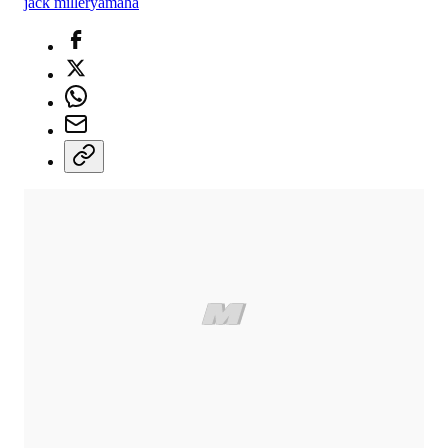
jack miller
yamaha