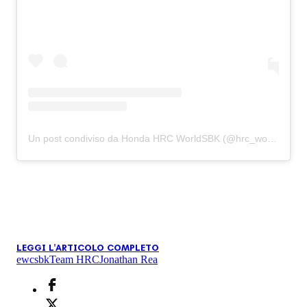
Un post condiviso da Honda HRC WorldSBK (@hrc_worldsbk)
LEGGI L'ARTICOLO COMPLETO
ewc
sbk
Team HRC
Jonathan Rea