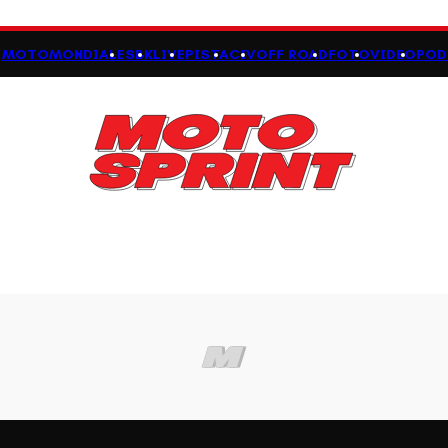
MOTOMONDIALE
SBK
LIVE
PISTA
CIV
OFF ROAD
FOTO
VIDEO
POD