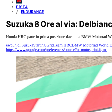
PISTA
ENDURANCE
Suzuka 8 Ore al via: Delbianco
Honda HRC parte in prima posizione davanti a BMW Motorrad Wor
ewc
8h di Suzuka
Starting Grid
Team HRC
BMW Motorrad World 
https://www.google.com/preferences/source?q=motosprint.it
,
ms