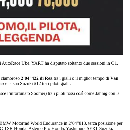
di AutoRace Ube. YART ha disputato soltanto due sessioni in Q1,
il clamoroso
2’04”422 di Rea
tra i gialli o il miglior tempo di
Van
e la sua Suzuki #12 tra i piloti gialli.
sce l’infortunato Soomer) tra i piloti rossi così come Jahnig con la
er BMW Motorrad World Endurance in 2’04”813, terza posizione per
FCC TSR Honda, Astemo Pro Honda, Yoshimura SERT Suzuki,