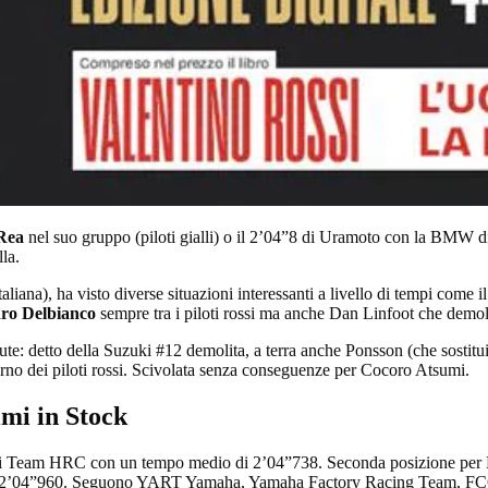
 Rea
nel suo gruppo (piloti gialli) o il 2’04”8 di Uramoto con la BMW 
lla.
liana), ha visto diverse situazioni interessanti a livello di tempi come 
dro Delbianco
sempre tra i piloti rossi ma anche Dan Linfoot che demolisc
dute: detto della Suzuki #12 demolita, a terra anche Ponsson (che sostitui
o dei piloti rossi. Scivolata senza conseguenze per Cocoro Atsumi.
imi in Stock
ria di Team HRC con un tempo medio di 2’04”738. Seconda posizione p
in 2’04”960. Seguono YART Yamaha, Yamaha Factory Racing Team, 