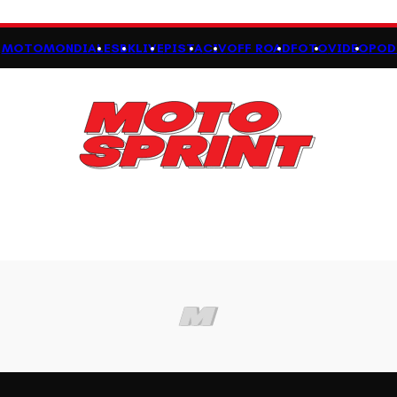
MOTOMONDIALE
SBK
LIVE
PISTA
CIV
OFF ROAD
FOTO
VIDEO
POD