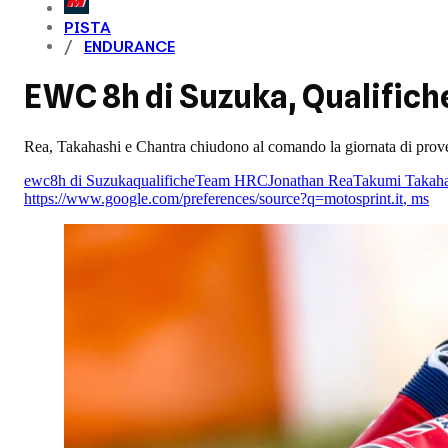
PISTA
ENDURANCE
EWC 8h di Suzuka, Qualifiche
Rea, Takahashi e Chantra chiudono al comando la giornata di prove 
ewc
8h di Suzuka
qualifiche
Team HRC
Jonathan Rea
Takumi Takaha
https://www.google.com/preferences/source?q=motosprint.it
,
ms