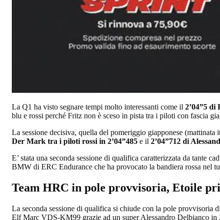
La Q1 ha visto segnare tempi molto interessanti come il
2’04”5 di
blu e rossi perché Fritz non è sceso in pista tra i piloti con fascia gia
La sessione decisiva, quella del pomeriggio giapponese (mattinata ita
Der Mark tra i piloti rossi in 2’04”485
e il
2’04”712 di Alessan
E’ stata una seconda sessione di qualifica caratterizzata da tante ca
BMW di ERC Endurance che ha provocato la bandiera rossa nel turn
Team HRC in pole provvisoria, Etoile pr
La seconda sessione di qualifica si chiude con la pole provviso
Elf Marc VDS-KM99 grazie ad un super Alessandro Delbianco 