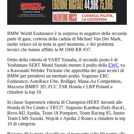
BMW World Endurance è la sorpresa in negativo della seconda
parte di gara, cortesia della caduta di Michael Van Der Mark,
molto veloce ed in testa in quel momento, e dei problemi
tecnici che hanno afflitto la M 1000 RR #37.
Detto della vittoria di YART Yamaha, il secondo posto è di
Yoshimura SERT Motul Suzuki mentre il podio della
EWC
va
a Kawasaki Webike Trickstar che approfitta dei guai tecnici di
BMW per prendersi un meritato podio. Seguono ERC
Endurance, AutoRace Ube, Bolliger, Mana-Au Competition,
Maxxess BMRT 3D, FCC TSR Honda e LRP Poland a
chiudere la top 10.
In classe Superstock vittoria di Champion-HERT davanti alle
Honda di No Limits e TRT27. Seguono Kaedear-Dafy-Rac41,
Revo-M2 Aprilia, Team 18 Pompiers, Team Racing 85, Junior
Team LMS Suzuki, Wojcik e Aprilia 2 Roues a chiudere la top
10 di categoria.
Restano 40 le moto classificate al traguardo sulle 60 partite alle