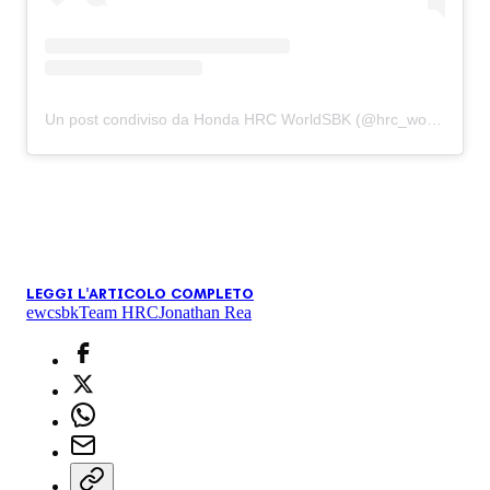
Un post condiviso da Honda HRC WorldSBK (@hrc_worldsbk)
LEGGI L'ARTICOLO COMPLETO
ewc
sbk
Team HRC
Jonathan Rea