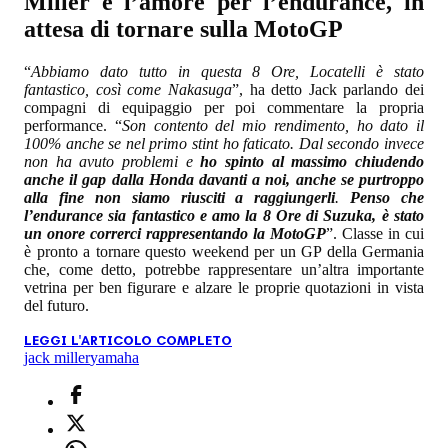
Miller e l’amore per l’endurance, in
attesa di tornare sulla MotoGP
“
Abbiamo dato tutto in questa 8 Ore, Locatelli è stato
fantastico, così come Nakasuga
”, ha detto Jack parlando dei
compagni di equipaggio per poi commentare la propria
performance. “
Son contento del mio rendimento, ho dato il
100% anche se nel primo stint ho faticato. Dal secondo invece
non ha avuto problemi e
ho spinto al massimo chiudendo
anche il gap dalla Honda davanti a noi, anche se purtroppo
alla fine non siamo riusciti a raggiungerli
.
Penso che
l’endurance sia fantastico e amo la 8 Ore di Suzuka, è stato
un onore correrci rappresentando la MotoGP
”. Classe in cui
è pronto a tornare questo weekend per un GP della Germania
che, come detto, potrebbe rappresentare un’altra importante
vetrina per ben figurare e alzare le proprie quotazioni in vista
del futuro.
LEGGI L'ARTICOLO COMPLETO
jack miller
yamaha