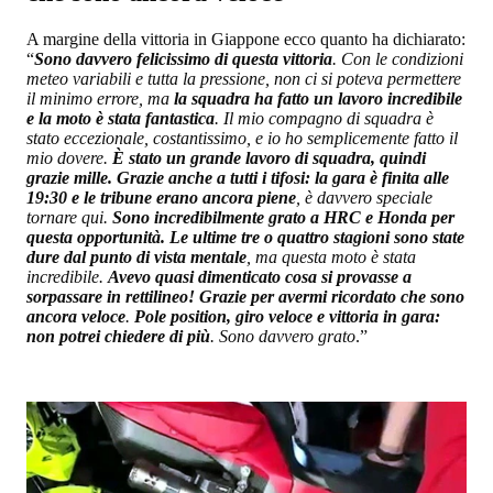
A margine della vittoria in Giappone ecco quanto ha dichiarato:
“
Sono davvero felicissimo di questa vittoria
. Con le condizioni
meteo variabili e tutta la pressione, non ci si poteva permettere
il minimo errore, ma
la squadra ha fatto un lavoro incredibile
e la moto è stata fantastica
. Il mio compagno di squadra è
stato eccezionale, costantissimo, e io ho semplicemente fatto il
mio dovere.
È stato un grande lavoro di squadra, quindi
grazie mille. Grazie anche a tutti i tifosi: la gara è finita alle
19:30 e le tribune erano ancora piene
, è davvero speciale
tornare qui.
Sono incredibilmente grato a HRC e Honda per
questa opportunità. Le ultime tre o quattro stagioni sono state
dure dal punto di vista mentale
, ma questa moto è stata
incredibile.
Avevo quasi dimenticato cosa si provasse a
sorpassare in rettilineo! Grazie per avermi ricordato che sono
ancora veloce
.
Pole position, giro veloce e vittoria in gara:
non potrei chiedere di più
. Sono davvero grato
.”