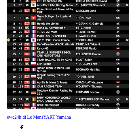
ewc
24h di Le Mans
YART Yamaha