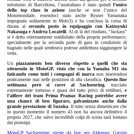
infortunio di Barcellona, l’australiano è stato quindi
l’unico
della top class in azione
(anche se non l’unico del
Motomondiale, essendoci stato anche Ryusei Yamanaka
impegnato solitamente in Moto3) e ha concluso la corsa di
durata al
secondo posto in equipaggio con Katzuyuki
Nakasuga e Andrea Locatelli
. Al di là del risultato, “Jackass”
si è detto estremamente soddisfatto della propria performance,
specialmente per la seconda parte di gara in condizioni di
bagnato nelle quali sembrava potesse addirittura raggiungere la
vetta.
Un
piazzamento ben diverso rispetto a quelli che sta
ottenendo in MotoGP, visto che con la Yamaha M1 sta
faticando come tutti i compagni di marca
non inserendosi
praticamente mai nelle posizioni di alta classifica.
Questo fine
settimana però si corre al Sachsenring
, tracciato
estremamente tortuoso e quasi del tutto privo di rettilinei,
e
l’alfiere del team Prima Pramac Racing potrebbe avere
una chance di ben figurare, galvanizzato anche dalla
grande prestazione di Suzuka
. Il tutto senza dimenticare che
in questo momento il numero 43 non ha ancora definitivo il
proprio 2027, che salvo incredibili colpi di scena sarà lontano
dai prototipi.
MotoGP Sachsenring: niente da fare per Aldeguer, Gresini