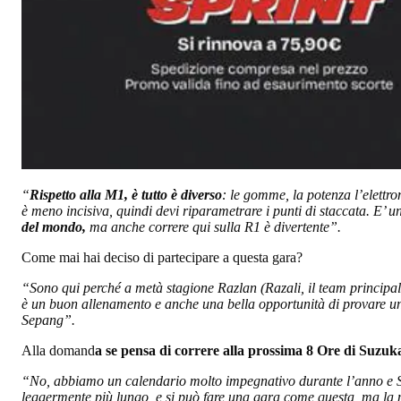
“
Rispetto alla M1, è tutto è diverso
: le gomme, la potenza l’elettr
è meno incisiva, quindi devi riparametrare i punti di staccata. E’ 
del mondo,
ma anche correre qui sulla R1 è divertente”.
Come mai hai deciso di partecipare a questa gara?
“Sono qui perché a metà stagione Razlan (Razali, il team principal, 
è un buon allenamento e anche una bella opportunità di provare un
Sepang”.
Alla domand
a se pensa di correre alla prossima 8 Ore di Suzuk
“No, abbiamo un calendario molto impegnativo durante l’anno e Su
leggermente più lungo, e si può fare una gara come questa, ma la pa