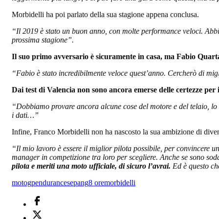
Morbidelli ha poi parlato della sua stagione appena conclusa.
“Il 2019 è stato un buon anno, con molte performance veloci. Abbia
prossima stagione”.
Il suo primo avversario è sicuramente in casa, ma Fabio Quartar
“Fabio è stato incredibilmente veloce quest’anno. Cercherò di migli
Dai test di Valencia non sono ancora emerse delle certezze per i
“Dobbiamo provare ancora alcune cose del motore e del telaio, lo 
i dati…”
Infine, Franco Morbidelli non ha nascosto la sua ambizione di divent
“Il mio lavoro è essere il miglior pilota possibile, per convincere 
manager in competizione tra loro per scegliere. Anche se sono soddi
pilota e meriti una moto ufficiale, di sicuro l’avrai.
Ed è questo che
motogp
endurance
sepang
8 ore
morbidelli