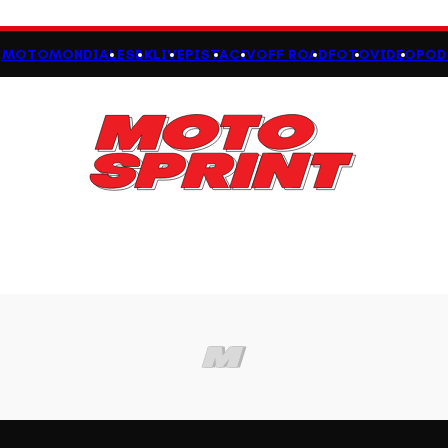
MOTOMONDIALE
SBK
LIVE
PISTA
CIV
OFF ROAD
FOTO
VIDEO
POD