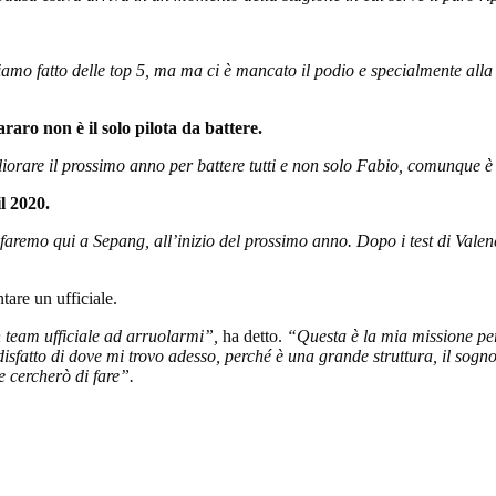
mo fatto delle top 5, ma ma ci è mancato il podio e specialmente alla 
aro non è il solo pilota da battere.
orare il prossimo anno per battere tutti e non solo Fabio, comunque è 
l 2020.
faremo qui a Sepang, all’inizio del prossimo anno. Dopo i test di Val
are un ufficiale.
un team ufficiale ad arruolarmi”,
ha detto.
“Questa è la mia missione per 
sfatto di dove mi trovo adesso, perché è una grande struttura, il sogno 
 cercherò di fare”.