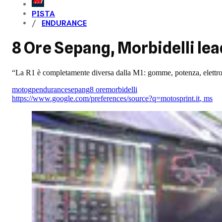
PISTA
ENDURANCE
8 Ore Sepang, Morbidelli lead
“La R1 è completamente diversa dalla M1: gomme, potenza, elettron
motogp
endurance
sepang
8 ore
morbidelli
https://www.google.com/preferences/source?q=motosprint.it
,
ms