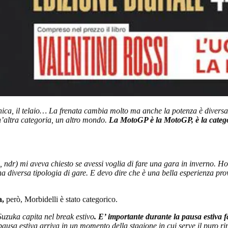
onica, il telaio… La frenata cambia molto ma anche la potenza è diversa,
un’altra categoria, un altro mondo.
La MotoGP è la MotoGP, è la categor
ndr) mi aveva chiesto se avessi voglia di fare una gara in inverno. Ho d
a diversa tipologia di gare. E devo dire che è una bella esperienza pr
a,
però, Morbidelli è stato categorico.
zuka capita nel break estivo
. E’ importante durante la pausa estiva 
usa estiva arriva in un momento della stagione in cui serve il puro ripo