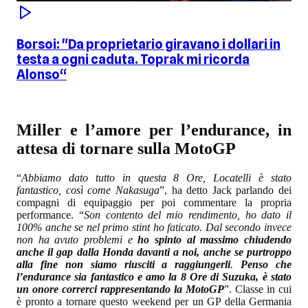
Borsoi: "Da proprietario giravano i dollari in
testa a ogni caduta. Toprak mi ricorda
Alonso“
Miller e l’amore per l’endurance, in
attesa di tornare sulla MotoGP
“
Abbiamo dato tutto in questa 8 Ore, Locatelli è stato
fantastico, così come Nakasuga
”, ha detto Jack parlando dei
compagni di equipaggio per poi commentare la propria
performance. “
Son contento del mio rendimento, ho dato il
100% anche se nel primo stint ho faticato. Dal secondo invece
non ha avuto problemi e
ho spinto al massimo chiudendo
anche il gap dalla Honda davanti a noi, anche se purtroppo
alla fine non siamo riusciti a raggiungerli
.
Penso che
l’endurance sia fantastico e amo la 8 Ore di Suzuka, è stato
un onore correrci rappresentando la MotoGP
”. Classe in cui
è pronto a tornare questo weekend per un GP della Germania