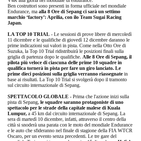
V4R alla gloria nel mondiale di endurance.
Ben costruttori sono presenti in forma ufficiale nel mondiale
Endurance, ma
alla 8 Ore di Sepang ci sarà un settimo
marchio ‘factory’: Aprilia, con ilo Team Sugai Racing
Japan.
LA TOP 10 TRIAL
- Le sessioni di prove libere di mercoledì
11 dicembre e le qualifiche di giovedì 12 dicembre daranno le
prime indicazioni sui valori in pista. Come nella Otto Ore di
Suzuka, la Top 10 Trial ridistribuirà le posizioni finali sulla
griglia di partenza dopo le qualifiche.
Alle 8 Ore di Sepang, il
pilota più veloce di ciascuna delle prime 10 squadre in
qualifica tornerà in pista per fare un giro lanciato.
Le
prime dieci posizioni sulla griglia verranno riassegnate
in
base ai risultati. La Top 10 Trial si svolgerà dopo il tramonto
sul circuito internazionale di Sepang.
SPETTACOLO GLOBALE -
Prima che l'azione inizi sulla
pista di Sepang,
le squadre saranno protagoniste di uno
spettacolo per le strade della capitale malese di Kuala
Lumpur,
a 45 km dal circuito internazionale di Sepang. La
sera di martedì 10 dicembre, infatti, attraverso il centro della
città si snoderà una parata con le moto del mondiale Endurance
e le auto che sfideranno nel finale di stagione della FIA WTCR
Oscaro, per un evento senza precedenti. Le tre gare del