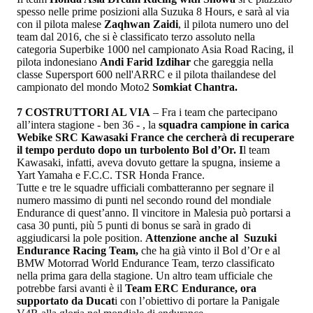
spesso nelle prime posizioni alla Suzuka 8 Hours, e sarà al via
con il pilota malese
Zaqhwan Zaidi
, il pilota numero uno del
team dal 2016, che si è classificato terzo assoluto nella
categoria Superbike 1000 nel campionato Asia Road Racing, il
pilota indonesiano
Andi Farid Izdihar
che gareggia nella
classe Supersport 600 nell'ARRC e il pilota thailandese del
campionato del mondo Moto2
Somkiat Chantra.
7 COSTRUTTORI AL VIA
– Fra i team che partecipano
all’intera stagione - ben 36 - , la
squadra campione in carica
Webike SRC Kawasaki France che cercherà di recuperare
il tempo perduto dopo un turbolento Bol d’Or. I
l team
Kawasaki, infatti, aveva dovuto gettare la spugna, insieme a
Yart Yamaha e F.C.C. TSR Honda France.
Tutte e tre le squadre ufficiali combatteranno per segnare il
numero massimo di punti nel secondo round del mondiale
Endurance di quest’anno. Il vincitore in Malesia può portarsi a
casa 30 punti, più 5 punti di bonus se sarà in grado di
aggiudicarsi la pole position.
Attenzione anche al Suzuki
Endurance Racing Team,
che ha già vinto il Bol d’Or e al
BMW Motorrad World Endurance Team, terzo classificato
nella prima gara della stagione. Un altro team ufficiale che
potrebbe farsi avanti è il
Team ERC Endurance, ora
supportato da Ducat
i con l’obiettivo di portare la Panigale