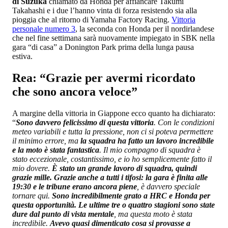
di Suzuka
chiamato da Honda per affiancare Takumi
Takahashi e i due l’hanno vinta di forza resistendo sia alla
pioggia che al ritorno di Yamaha Factory Racing.
Vittoria
personale numero 3
, la seconda con Honda per il nordirlandese
che nel fine settimana sarà nuovamente impiegato in SBK nella
gara “di casa” a Donington Park prima della lunga pausa
estiva.
Rea: “Grazie per avermi ricordato
che sono ancora veloce”
A margine della vittoria in Giappone ecco quanto ha dichiarato:
“
Sono davvero felicissimo di questa vittoria
. Con le condizioni
meteo variabili e tutta la pressione, non ci si poteva permettere
il minimo errore, ma
la squadra ha fatto un lavoro incredibile
e la moto è stata fantastica
. Il mio compagno di squadra è
stato eccezionale, costantissimo, e io ho semplicemente fatto il
mio dovere.
È stato un grande lavoro di squadra, quindi
grazie mille. Grazie anche a tutti i tifosi: la gara è finita alle
19:30 e le tribune erano ancora piene
, è davvero speciale
tornare qui.
Sono incredibilmente grato a HRC e Honda per
questa opportunità. Le ultime tre o quattro stagioni sono state
dure dal punto di vista mentale
, ma questa moto è stata
incredibile.
Avevo quasi dimenticato cosa si provasse a