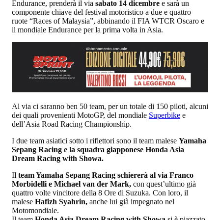
Endurance, prenderà il via
sabato 14 dicembre
e sarà un
componente chiave del festival motoristico a due e quattro
ruote “Races of Malaysia”, abbinando il FIA WTCR Oscaro e
il mondiale Endurance per la prima volta in Asia.
Al via ci saranno ben 50 team, per un totale di 150 piloti, alcuni
dei quali provenienti MotoGP, del mondiale
Superbike
e
dell’Asia Road Racing Championship.
I due team asiatici sotto i riflettori sono il team malese
Yamaha
Sepang Racing e la squadra giapponese Honda Asia
Dream Racing with Showa.
I
l team Yamaha Sepang Racing schiererà al via Franco
Morbidelli e Michael van der Mark,
con quest’ultimo già
quattro volte vincitore della 8 Ore di Suzuka. Con loro, il
malese
Hafizh Syahrin,
anche lui già impegnato nel
Motomondiale.
Il team
Honda Asia Dream Racing with Showa
si è piazzato