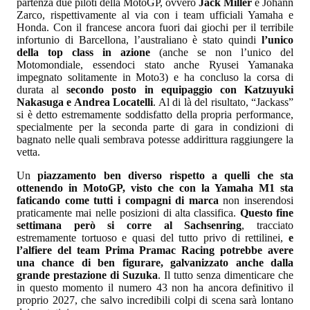
partenza due piloti della MotoGP, ovvero
Jack Miller
e Johann
Zarco, rispettivamente al via con i team ufficiali Yamaha e
Honda. Con il francese ancora fuori dai giochi per il terribile
infortunio di Barcellona, l’australiano è stato quindi
l’unico
della top class in azione
(anche se non l’unico del
Motomondiale, essendoci stato anche Ryusei Yamanaka
impegnato solitamente in Moto3) e ha concluso la corsa di
durata al
secondo posto in equipaggio con Katzuyuki
Nakasuga e Andrea Locatelli
. Al di là del risultato, “Jackass”
si è detto estremamente soddisfatto della propria performance,
specialmente per la seconda parte di gara in condizioni di
bagnato nelle quali sembrava potesse addirittura raggiungere la
vetta.
Un
piazzamento ben diverso rispetto a quelli che sta
ottenendo in MotoGP, visto che con la Yamaha M1 sta
faticando come tutti i compagni di marca
non inserendosi
praticamente mai nelle posizioni di alta classifica.
Questo fine
settimana però si corre al Sachsenring
, tracciato
estremamente tortuoso e quasi del tutto privo di rettilinei,
e
l’alfiere del team Prima Pramac Racing potrebbe avere
una chance di ben figurare, galvanizzato anche dalla
grande prestazione di Suzuka
. Il tutto senza dimenticare che
in questo momento il numero 43 non ha ancora definitivo il
proprio 2027, che salvo incredibili colpi di scena sarà lontano