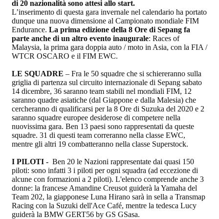
di 20 nazionalità sono attesi allo start.
L’inserimento di questa gara invernale nel calendario ha portato
dunque una nuova dimensione al Campionato mondiale FIM
Endurance.
La prima edizione della 8 Ore di Sepang fa
parte anche di un altro evento inaugurale
: Races of
Malaysia, la prima gara doppia auto / moto in Asia, con la FIA /
WTCR OSCARO e il FIM EWC.
LE SQUADRE
– Fra le 50 squadre che si schiereranno sulla
griglia di partenza sul circuito internazionale di Sepang sabato
14 dicembre, 36 saranno team stabili nel mondiali FIM, 12
saranno quadre asiatiche (dal Giappone e dalla Malesia) che
cercheranno di qualificarsi per la 8 Ore di Suzuka del 2020 e 2
saranno squadre europee desiderose di competere nella
nuovissima gara. Ben 13 paesi sono rappresentati da queste
squadre. 31 di questi team correranno nella classe EWC,
mentre gli altri 19 combatteranno nella classe Superstock.
I PILOTI -
Ben 20 le Nazioni rappresentate dai quasi 150
piloti: sono infatti 3 i piloti per ogni squadra (ad eccezione di
alcune con formazioni a 2 piloti). L'elenco comprende anche 3
donne: la francese Amandine Creusot guiderà la Yamaha del
Team 202, la giapponese Luna Hirano sarà in sella a Transmap
Racing con la Suzuki dell'Ace Café, mentre la tedesca Lucy
guiderà la BMW GERT56 by GS GSasa.