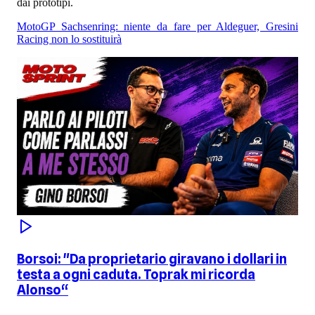
dai prototipi.
MotoGP Sachsenring: niente da fare per Aldeguer, Gresini
Racing non lo sostituirà
Borsoi: "Da proprietario giravano i dollari in
testa a ogni caduta. Toprak mi ricorda
Alonso“