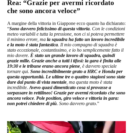
Rea: “Grazie per avermi ricordato
che sono ancora veloce”
A margine della vittoria in Giappone ecco quanto ha dichiarato:
“
Sono davvero felicissimo di questa vittoria
. Con le condizioni
meteo variabili e tutta la pressione, non ci si poteva permettere
il minimo errore, ma
la squadra ha fatto un lavoro incredibile
e la moto è stata fantastica
. Il mio compagno di squadra è
stato eccezionale, costantissimo, e io ho semplicemente fatto il
mio dovere.
È stato un grande lavoro di squadra, quindi
grazie mille. Grazie anche a tutti i tifosi: la gara è finita alle
19:30 e le tribune erano ancora piene
, è davvero speciale
tornare qui.
Sono incredibilmente grato a HRC e Honda per
questa opportunità. Le ultime tre o quattro stagioni sono state
dure dal punto di vista mentale
, ma questa moto è stata
incredibile.
Avevo quasi dimenticato cosa si provasse a
sorpassare in rettilineo! Grazie per avermi ricordato che sono
ancora veloce
.
Pole position, giro veloce e vittoria in gara:
non potrei chiedere di più
. Sono davvero grato
.”