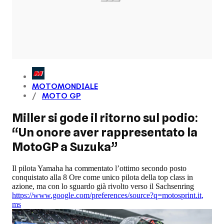
MOTOMONDIALE
MOTO GP
Miller si gode il ritorno sul podio:
“Un onore aver rappresentato la
MotoGP a Suzuka”
Il pilota Yamaha ha commentato l’ottimo secondo posto
conquistato alla 8 Ore come unico pilota della top class in
azione, ma con lo sguardo già rivolto verso il Sachsenring
https://www.google.com/preferences/source?q=motosprint.it
,
ms