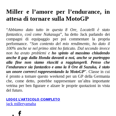
Miller e l’amore per l’endurance, in
attesa di tornare sulla MotoGP
“
Abbiamo dato tutto in questa 8 Ore, Locatelli è stato
fantastico, così come Nakasuga
”, ha detto Jack parlando dei
compagni di equipaggio per poi commentare la propria
performance. “
Son contento del mio rendimento, ho dato il
100% anche se nel primo stint ho faticato. Dal secondo invece
non ha avuto problemi e
ho spinto al massimo chiudendo
anche il gap dalla Honda davanti a noi, anche se purtroppo
alla fine non siamo riusciti a raggiungerli
.
Penso che
l’endurance sia fantastico e amo la 8 Ore di Suzuka, è stato
un onore correrci rappresentando la MotoGP
”. Classe in cui
è pronto a tornare questo weekend per un GP della Germania
che, come detto, potrebbe rappresentare un’altra importante
vetrina per ben figurare e alzare le proprie quotazioni in vista
del futuro.
LEGGI L'ARTICOLO COMPLETO
jack miller
yamaha