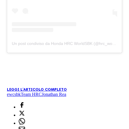
Un post condiviso da Honda HRC WorldSBK (@hrc_worldsbk)
LEGGI L'ARTICOLO COMPLETO
ewc
sbk
Team HRC
Jonathan Rea