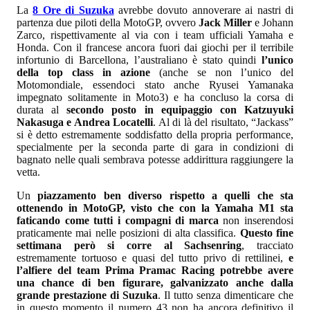
La
8 Ore di Suzuka
avrebbe dovuto annoverare ai nastri di
partenza due piloti della MotoGP, ovvero
Jack Miller
e Johann
Zarco, rispettivamente al via con i team ufficiali Yamaha e
Honda. Con il francese ancora fuori dai giochi per il terribile
infortunio di Barcellona, l’australiano è stato quindi
l’unico
della top class in azione
(anche se non l’unico del
Motomondiale, essendoci stato anche Ryusei Yamanaka
impegnato solitamente in Moto3) e ha concluso la corsa di
durata al
secondo posto in equipaggio con Katzuyuki
Nakasuga e Andrea Locatelli
. Al di là del risultato, “Jackass”
si è detto estremamente soddisfatto della propria performance,
specialmente per la seconda parte di gara in condizioni di
bagnato nelle quali sembrava potesse addirittura raggiungere la
vetta.
Un
piazzamento ben diverso rispetto a quelli che sta
ottenendo in MotoGP, visto che con la Yamaha M1 sta
faticando come tutti i compagni di marca
non inserendosi
praticamente mai nelle posizioni di alta classifica.
Questo fine
settimana però si corre al Sachsenring
, tracciato
estremamente tortuoso e quasi del tutto privo di rettilinei,
e
l’alfiere del team Prima Pramac Racing potrebbe avere
una chance di ben figurare, galvanizzato anche dalla
grande prestazione di Suzuka
. Il tutto senza dimenticare che
in questo momento il numero 43 non ha ancora definitivo il