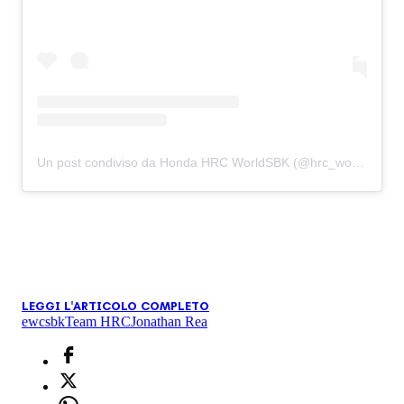
Un post condiviso da Honda HRC WorldSBK (@hrc_worldsbk)
LEGGI L'ARTICOLO COMPLETO
ewc
sbk
Team HRC
Jonathan Rea