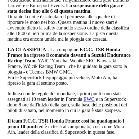
Larivière e Eurosport Events.
La sospensione della gara è
stata decisa fino alle 6 di questa mattina.
Durante la notte è stato dato il permesso alle squadre di
riportare le moto nei box. Questa mattina il nuovo start è
avvenuto dietro la safety car nello stesso ordine della classifica
alle 18:00 di ieri prima della sospensione. La pista questa
mattina era ancora umida ma la pioggia era cessata.
LA CLASSIFICA
- La compagine
F.C.C. TSR Honda
France ha ripreso il comando davanti a Suzuki Endurance
Racing Team,
YART Yamaha, Webike SRC Kawasaki
France, Wójcik Racing Team - che ha guidato la gara sotto la
pioggia - e Tecmas BMW GMC.
Fra le Superstock l’equipaggio più veloce, Moto Ain, ha
ripreso la gara al settimo posto.
In linea con le regole del mondiale, i primi punti sono stati
assegnati ai 10 team leader in Formula
EWC
e in Superstock
dopo 8 ore dall'inizio della gara, sulla base delle posizioni dei
piloti di sabato, nel momento in cui la gara è stata sospesa.
Il team F.C.C. TSR Honda France così ha guadagnato i
primi 10 punti
ed è in testa al campionato, così come Moto
Ain, leader della classifica di Superstock in questa fase.