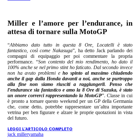
Miller e l’amore per l’endurance, in
attesa di tornare sulla MotoGP
“
Abbiamo dato tutto in questa 8 Ore, Locatelli è stato
fantastico, così come Nakasuga
”, ha detto Jack parlando dei
compagni di equipaggio per poi commentare la propria
performance. “
Son contento del mio rendimento, ho dato il
100% anche se nel primo stint ho faticato. Dal secondo invece
non ha avuto problemi e
ho spinto al massimo chiudendo
anche il gap dalla Honda davanti a noi, anche se purtroppo
alla fine non siamo riusciti a raggiungerli
.
Penso che
l’endurance sia fantastico e amo la 8 Ore di Suzuka, è stato
un onore correrci rappresentando la MotoGP
”. Classe in cui
è pronto a tornare questo weekend per un GP della Germania
che, come detto, potrebbe rappresentare un’altra importante
vetrina per ben figurare e alzare le proprie quotazioni in vista
del futuro.
LEGGI L'ARTICOLO COMPLETO
jack miller
yamaha