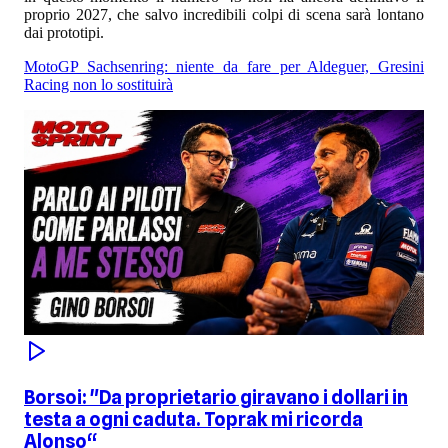
proprio 2027, che salvo incredibili colpi di scena sarà lontano
dai prototipi.
MotoGP Sachsenring: niente da fare per Aldeguer, Gresini
Racing non lo sostituirà
Borsoi: "Da proprietario giravano i dollari in
testa a ogni caduta. Toprak mi ricorda
Alonso“