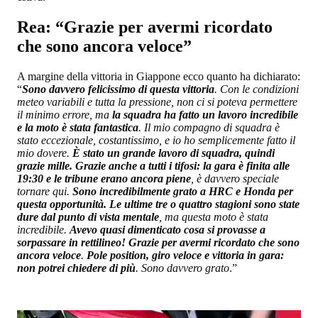
Rea: “Grazie per avermi ricordato
che sono ancora veloce”
A margine della vittoria in Giappone ecco quanto ha dichiarato:
“
Sono davvero felicissimo di questa vittoria
. Con le condizioni
meteo variabili e tutta la pressione, non ci si poteva permettere
il minimo errore, ma
la squadra ha fatto un lavoro incredibile
e la moto è stata fantastica
. Il mio compagno di squadra è
stato eccezionale, costantissimo, e io ho semplicemente fatto il
mio dovere.
È stato un grande lavoro di squadra, quindi
grazie mille. Grazie anche a tutti i tifosi: la gara è finita alle
19:30 e le tribune erano ancora piene
, è davvero speciale
tornare qui.
Sono incredibilmente grato a HRC e Honda per
questa opportunità. Le ultime tre o quattro stagioni sono state
dure dal punto di vista mentale
, ma questa moto è stata
incredibile.
Avevo quasi dimenticato cosa si provasse a
sorpassare in rettilineo! Grazie per avermi ricordato che sono
ancora veloce
.
Pole position, giro veloce e vittoria in gara:
non potrei chiedere di più
. Sono davvero grato
.”