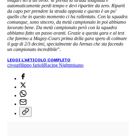
magari sei a un bivio: se prendi la strada sbagliata e
automaticamente perdi tempo e devi ripartire da zero. Riparti
da capo per prendere la strada opposta e questo è un po'
quello che in questo momento ci ha rallentato. Con la squadra
comunque, sono sincero, da metà campionato in poi abbiamo
lavorato bene. Da metà campionato però con la squadra
abbiamo fatto un passo avanti. Grazie a questa gara e al test
che faremo a Magny-Cours prima della gara spero di colmare
il gap di 2/3 decimi, specialmente da Arenas che sta facendo
un campionato incredibile
”.
LEGGI L'ARTICOLO COMPLETO
civ
ssp
filippo farioli
Racing Night
misano