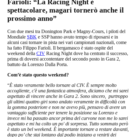
Farioli: “La Racing Night è
spettacolare, magari tornerò anche il
prossimo anno”
Con due mesi tra Donington Park e Magny-Cours, i piloti del
Mondiale
SBK
e SSP hanno avuto tempo di riposarsi e in
alcuni casi tornare in pista nei vari campionati nazionali, come
ha fatto Filippo Farioli. Il bergamasco è stato ospite del
weekend della
CIV
Racing Night dove ha centrato il successo,
prima di doversi accontentare del secondo posto in Gara 2,
battuto da Lorenzo Dalla Porta.
Com’è stato questo weekend?
“
È stato veramente bello tornare al CIV. È sempre molto
accogliente, c'è una fantastica atmosfera, diciamo che mi sarei
aspettato di vincere anche in Gara 2. Sono sincero, purtroppo
gli ultimi quattro giri sono andato veramente in difficoltà con
la gomma posteriore e non ne avevo più, pensavo di avere un
vantaggio sufficiente per tenere la posizione su Lorenzo e
invece mi ha passato ancor prima del curvone non me lo sarei
aspettato e mi ha colto un po' di sorpresa. Tutto sommato però
è stato un bel weekend. È importante tornare a restare davanti,
dopo po’ che stai lontano dal podio iniziano a venirti dei