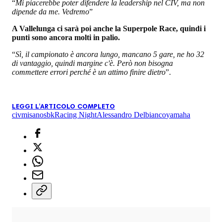
“
Mi piacerebbe poter difendere la leadership nel CIV, ma non
dipende da me. Vedremo
”
A Vallelunga ci sarà poi anche la Superpole Race, quindi i
punti sono ancora molti in palio.
“
Sì, il campionato è ancora lungo, mancano 5 gare, ne ho 32
di vantaggio, quindi margine c'è. Però non bisogna
commettere errori perché è un attimo finire dietro
”.
LEGGI L'ARTICOLO COMPLETO
civ
misano
sbk
Racing Night
Alessandro Delbianco
yamaha