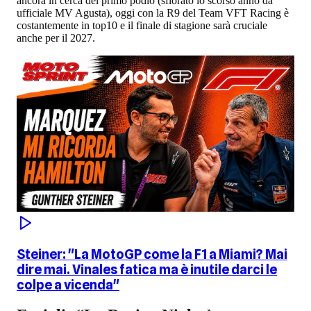
ancora in cerca del primo podio (sfiorato lo scorso anno da
ufficiale MV Agusta), oggi con la R9 del Team VFT Racing è
costantemente in top10 e il finale di stagione sarà cruciale
anche per il 2027.
Steiner: "La MotoGP come la F1 a Miami? Mai
dire mai. Vinales fatica ma è inutile darci le
colpe a vicenda"