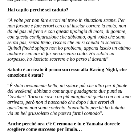
Hai capito perché sei caduto?
“
A volte per non fare errori mi trovo in situazioni strane. Per
non forzare e fare errori cerco di lasciar correre la moto, non
do né gas né freno e con questa tipologia di moto, di gomme,
con questa configurazione che abbiamo, ogni volta che sono
senza gas, senza freno, rischio che mi si chiuda lo scherzo.
Quindi finché spingo non ho problemi, appena lascio un attimo
andare e cercare di far percorrenza cado. Ho subito un
sorpasso, ho lasciato scorrere e ho perso il davanti
”.
Sabato è arrivato il primo successo alla Racing Night, che
emozione è stata?
“
È stata ovviamente bella, mi spiace più che altro per il finale
del weekend, abbiamo comunque guadagnato due punti su
Cavalieri. Torno a casa con più margine di quello con cui sono
arrivato, però non ti nascondo che dopo i due errori di
quest'anno non sono contento. Soprattutto perché ho buttato
via un bel gruzzoletto che poteva farmi comodo
”.
Anche perché ora c’è Cremona e tu e Yamaha dovrete
scegliere come successo per Imola…