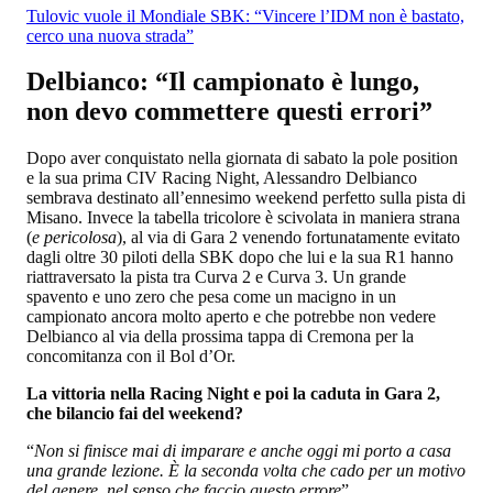
Tulovic vuole il Mondiale SBK: “Vincere l’IDM non è bastato,
cerco una nuova strada”
Delbianco: “Il campionato è lungo,
non devo commettere questi errori”
Dopo aver conquistato nella giornata di sabato la pole position
e la sua prima CIV Racing Night, Alessandro Delbianco
sembrava destinato all’ennesimo weekend perfetto sulla pista di
Misano. Invece la tabella tricolore è scivolata in maniera strana
(
e pericolosa
), al via di Gara 2 venendo fortunatamente evitato
dagli oltre 30 piloti della SBK dopo che lui e la sua R1 hanno
riattraversato la pista tra Curva 2 e Curva 3. Un grande
spavento e uno zero che pesa come un macigno in un
campionato ancora molto aperto e che potrebbe non vedere
Delbianco al via della prossima tappa di Cremona per la
concomitanza con il Bol d’Or.
La vittoria nella Racing Night e poi la caduta in Gara 2,
che bilancio fai del weekend?
“
Non si finisce mai di imparare e anche oggi mi porto a casa
una grande lezione. È la seconda volta che cado per un motivo
del genere, nel senso che faccio questo errore
”.