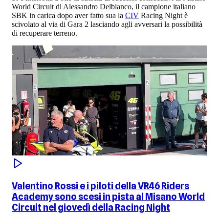
World Circuit di Alessandro Delbianco, il campione italiano
SBK in carica dopo aver fatto sua la
CIV
Racing Night è
scivolato al via di Gara 2 lasciando agli avversari la possibilità
di recuperare terreno.
Valentino Rossi e i piloti della VR46 Riders
Academy sono scesi in pista al Misano World
Circuit nel giovedì della Racing Night