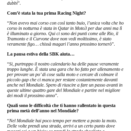
dubbi
”.
Com’è stata la tua prima Racing Night?
“
Non avevo mai corso con così tanto buio, l’unica volta che ho
corso in notturna è stata in Qatar in Moto3 per due anni ma lì
è illuminato a giorno. Qui ci sono dei punti come alle Rio, il
Tramonto e il Curvone dove non vedi moltissimo, è stato
veramente figo… chissà magari l’anno prossimo tornerò
”.
La pausa estiva della SBK aiuta…
“
Si, purtroppo il nostro calendario ha delle pause veramente
troppo lunghe. È stata una gara che ho fatto per allenamento e
per provare un po’ di cose sulla moto e cercare di colmare il
piccolo gap che ci manca per restare costantemente davanti
anche nel Mondiale. Spero di riuscire a fare un passo avanti in
queste ultime quattro gare del Mondiale e partire nel migliore
dei modi il prossimo anno
”.
Quali sono le difficoltà che ti hanno rallentato in questa
prima metà dell’anno nel Mondiale?
“
Nel Mondiale hai poco tempo per mettere a posto la moto.
Delle volte prendi una strada, arrivi a un certo punto dove