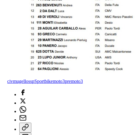
civ
mugello
ssp
Sportbike
moto3
premoto3