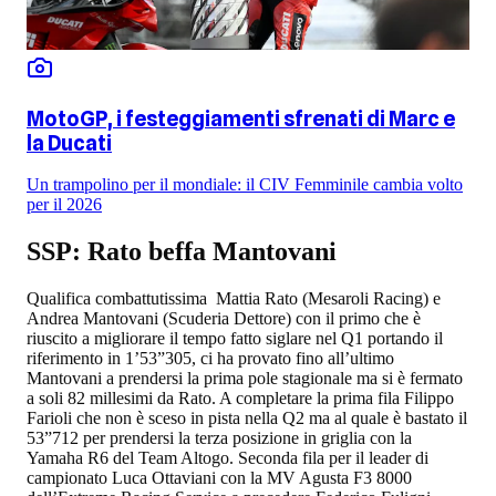
MotoGP, i festeggiamenti sfrenati di Marc e
la Ducati
Un trampolino per il mondiale: il CIV Femminile cambia volto
per il 2026
SSP: Rato beffa Mantovani
Qualifica combattutissima Mattia Rato (Mesaroli Racing) e
Andrea Mantovani (Scuderia Dettore) con il primo che è
riuscito a migliorare il tempo fatto siglare nel Q1 portando il
riferimento in 1’53”305, ci ha provato fino all’ultimo
Mantovani a prendersi la prima pole stagionale ma si è fermato
a soli 82 millesimi da Rato. A completare la prima fila Filippo
Farioli che non è sceso in pista nella Q2 ma al quale è bastato il
53”712 per prendersi la terza posizione in griglia con la
Yamaha R6 del Team Altogo. Seconda fila per il leader di
campionato Luca Ottaviani con la MV Agusta F3 8000