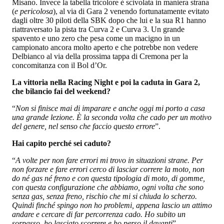
Misano. Invece la tabella tricolore è scivolata in maniera strana
(
e pericolosa
), al via di Gara 2 venendo fortunatamente evitato
dagli oltre 30 piloti della SBK dopo che lui e la sua R1 hanno
riattraversato la pista tra Curva 2 e Curva 3. Un grande
spavento e uno zero che pesa come un macigno in un
campionato ancora molto aperto e che potrebbe non vedere
Delbianco al via della prossima tappa di Cremona per la
concomitanza con il Bol d’Or.
La vittoria nella Racing Night e poi la caduta in Gara 2,
che bilancio fai del weekend?
“
Non si finisce mai di imparare e anche oggi mi porto a casa
una grande lezione. È la seconda volta che cado per un motivo
del genere, nel senso che faccio questo errore
”.
Hai capito perché sei caduto?
“
A volte per non fare errori mi trovo in situazioni strane. Per
non forzare e fare errori cerco di lasciar correre la moto, non
do né gas né freno e con questa tipologia di moto, di gomme,
con questa configurazione che abbiamo, ogni volta che sono
senza gas, senza freno, rischio che mi si chiuda lo scherzo.
Quindi finché spingo non ho problemi, appena lascio un attimo
andare e cercare di far percorrenza cado. Ho subito un
sorpasso, ho lasciato scorrere e ho perso il davanti
”.