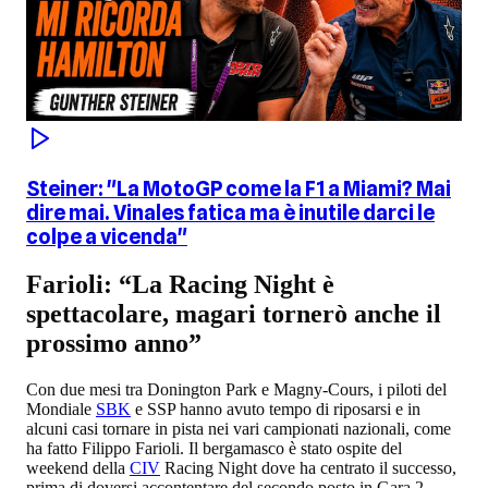
Steiner: "La MotoGP come la F1 a Miami? Mai
dire mai. Vinales fatica ma è inutile darci le
colpe a vicenda"
Farioli: “La Racing Night è
spettacolare, magari tornerò anche il
prossimo anno”
Con due mesi tra Donington Park e Magny-Cours, i piloti del
Mondiale
SBK
e SSP hanno avuto tempo di riposarsi e in
alcuni casi tornare in pista nei vari campionati nazionali, come
ha fatto Filippo Farioli. Il bergamasco è stato ospite del
weekend della
CIV
Racing Night dove ha centrato il successo,
prima di doversi accontentare del secondo posto in Gara 2,