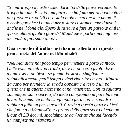
“
Si, purtroppo il nostro calendario ha delle pause veramente
troppo lunghe. È stata una gara che ho fatto per allenamento e
per provare un po’ di cose sulla moto e cercare di colmare il
piccolo gap che ci manca per restare costantemente davanti
anche nel Mondiale. Spero di riuscire a fare un passo avanti in
queste ultime quattro gare del Mondiale e partire nel migliore
dei modi il prossimo anno
”.
Quali sono le difficoltà che ti hanno rallentato in questa
prima metà dell’anno nel Mondiale?
“
Nel Mondiale hai poco tempo per mettere a posto la moto.
Delle volte prendi una strada, arrivi a un certo punto dove
magari sei a un bivio: se prendi la strada sbagliata e
automaticamente perdi tempo e devi ripartire da zero. Riparti
da capo per prendere la strada opposta e questo è un po'
quello che in questo momento ci ha rallentato. Con la squadra
comunque, sono sincero, da metà campionato in poi abbiamo
lavorato bene. Da metà campionato però con la squadra
abbiamo fatto un passo avanti. Grazie a questa gara e al test
che faremo a Magny-Cours prima della gara spero di colmare
il gap di 2/3 decimi, specialmente da Arenas che sta facendo
un campionato incredibile
”.