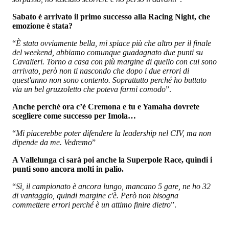
Sabato è arrivato il primo successo alla Racing Night, che
emozione è stata?
“
È stata ovviamente bella, mi spiace più che altro per il finale
del weekend, abbiamo comunque guadagnato due punti su
Cavalieri. Torno a casa con più margine di quello con cui sono
arrivato, però non ti nascondo che dopo i due errori di
quest'anno non sono contento. Soprattutto perché ho buttato
via un bel gruzzoletto che poteva farmi comodo
”.
Anche perché ora c’è Cremona e tu e Yamaha dovrete
scegliere come successo per Imola…
“
Mi piacerebbe poter difendere la leadership nel CIV, ma non
dipende da me. Vedremo
”
A Vallelunga ci sarà poi anche la Superpole Race, quindi i
punti sono ancora molti in palio.
“
Sì, il campionato è ancora lungo, mancano 5 gare, ne ho 32
di vantaggio, quindi margine c'è. Però non bisogna
commettere errori perché è un attimo finire dietro
”.