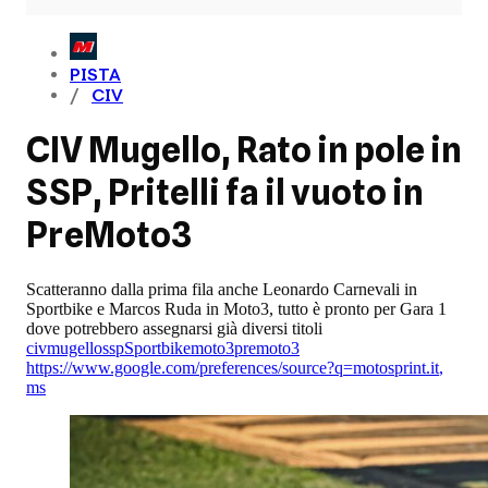
PISTA
CIV
CIV Mugello, Rato in pole in
SSP, Pritelli fa il vuoto in
PreMoto3
Scatteranno dalla prima fila anche Leonardo Carnevali in
Sportbike e Marcos Ruda in Moto3, tutto è pronto per Gara 1
dove potrebbero assegnarsi già diversi titoli
civ
mugello
ssp
Sportbike
moto3
premoto3
https://www.google.com/preferences/source?q=motosprint.it
,
ms