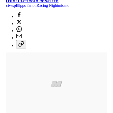
LEGGI L'ARTICOLO COMPLETO
civ
ssp
filippo farioli
Racing Night
misano