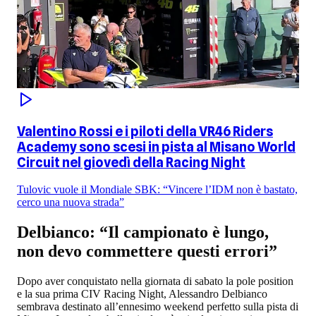
Valentino Rossi e i piloti della VR46 Riders
Academy sono scesi in pista al Misano World
Circuit nel giovedì della Racing Night
Tulovic vuole il Mondiale SBK: “Vincere l’IDM non è bastato,
cerco una nuova strada”
Delbianco: “Il campionato è lungo,
non devo commettere questi errori”
Dopo aver conquistato nella giornata di sabato la pole position
e la sua prima CIV Racing Night, Alessandro Delbianco
sembrava destinato all’ennesimo weekend perfetto sulla pista di