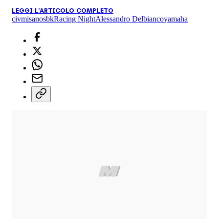
LEGGI L'ARTICOLO COMPLETO
civ
misano
sbk
Racing Night
Alessandro Delbianco
yamaha