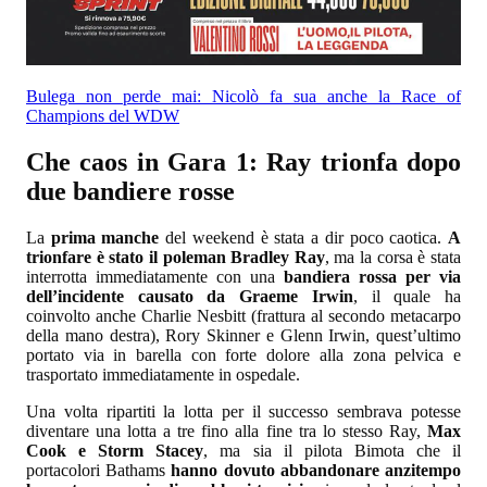
Bulega non perde mai: Nicolò fa sua anche la Race of
Champions del WDW
Che caos in Gara 1: Ray trionfa dopo
due bandiere rosse
La
prima manche
del weekend è stata a dir poco caotica.
A
trionfare è stato il poleman Bradley Ray
, ma la corsa è stata
interrotta immediatamente con una
bandiera rossa per via
dell’incidente causato da Graeme Irwin
, il quale ha
coinvolto anche Charlie Nesbitt (frattura al secondo metacarpo
della mano destra), Rory Skinner e Glenn Irwin, quest’ultimo
portato via in barella con forte dolore alla zona pelvica e
trasportato immediatamente in ospedale.
Una volta ripartiti la lotta per il successo sembrava potesse
diventare una lotta a tre fino alla fine tra lo stesso Ray,
Max
Cook e Storm Stacey
, ma sia il pilota Bimota che il
portacolori Bathams
hanno dovuto abbandonare anzitempo