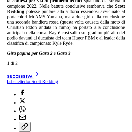
la contesa per via di problemi tecnici
spianando la strada al
campione 2022. Nelle battute conclusive sembrava che
Scott
Redding
potesse puntare alla vittoria essendosi avvicinato al
portacolori McAMS Yamaha, ma a due giri dalla conclusione
una seconda bandiera rossa (questa volta causata dalla moto di
Christian Iddon andata in fumo) ha portato alla conclusione
anticipata della corsa. Ray è così salito sul gradino più alto del
podio davanti al ducatista del team Hager PBM e al leader della
classifica di campionato Kyle Ryde.
Gira pagina per Gara 2 e Gara 3
1
di
2
SUCCESSIVA
bsb
snetterton
Scott Redding