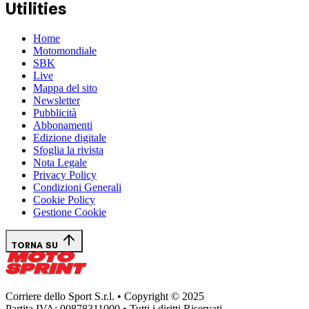
Utilities
Home
Motomondiale
SBK
Live
Mappa del sito
Newsletter
Pubblicità
Abbonamenti
Edizione digitale
Sfoglia la rivista
Nota Legale
Privacy Policy
Condizioni Generali
Cookie Policy
Gestione Cookie
TORNA SU
Corriere dello Sport S.r.l. • Copyright © 2025
Partita IVA: 00878311000 • Tutti i diritti Riservati