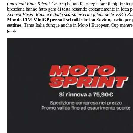
(
entrambi Pata Talenti Azzurri
) hanno fatto registrare il miglior tem
bresciana hanno fatto gara di testa restando costantemente in lotta pe
Echovit Pasini Racing e dallo scorso inverno pilota della VR46 Rid
Mondo FIM MiniGP per soli sei millesimi su Savino
, uscito per
settimo
. Tanta Italia dunque anche in Moto4 European Cup mentre 
gara.