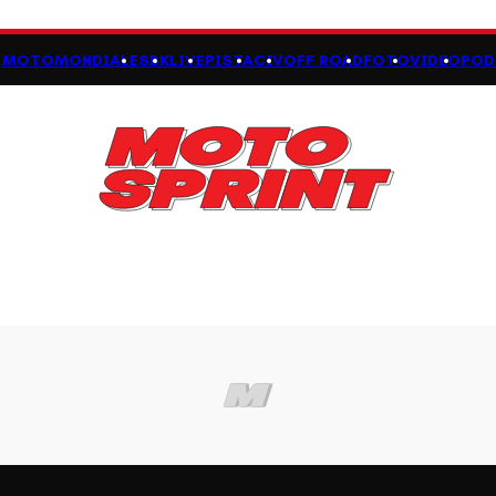
MOTOMONDIALE
SBK
LIVE
PISTA
CIV
OFF ROAD
FOTO
VIDEO
POD