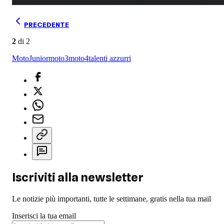
PRECEDENTE
2
di
2
MotoJunior
moto3
moto4
talenti azzurri
Iscriviti alla newsletter
Le notizie più importanti, tutte le settimane, gratis nella tua mail
Inserisci la tua email