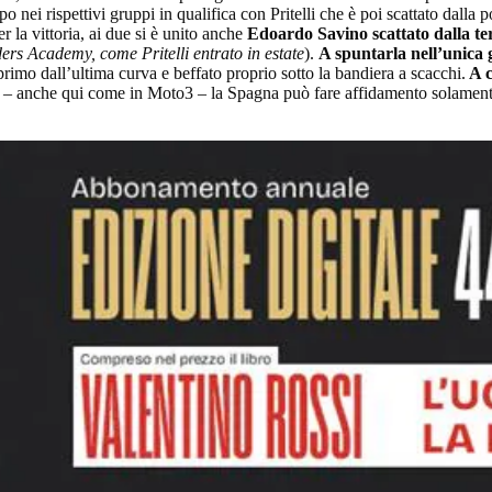
po nei rispettivi gruppi in qualifica con Pritelli che è poi scattato dalla 
r la vittoria, ai due si è unito anche
Edoardo Savino scattato dalla te
ers Academy, come Pritelli entrato in estate
).
A spuntarla nell’unica
 primo dall’ultima curva e beffato proprio sotto la bandiera a scacchi.
A c
– anche qui come in Moto3 – la Spagna può fare affidamento solamente