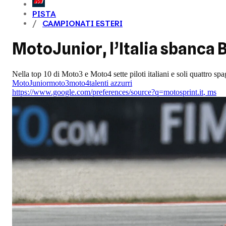
PISTA
CAMPIONATI ESTERI
MotoJunior, l’Italia sbanca B
Nella top 10 di Moto3 e Moto4 sette piloti italiani e soli quattro spa
MotoJunior
moto3
moto4
talenti azzurri
https://www.google.com/preferences/source?q=motosprint.it
,
ms