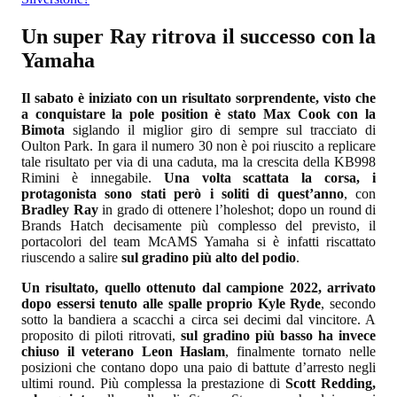
Un super Ray ritrova il successo con la
Yamaha
Il sabato è iniziato con un risultato sorprendente, visto che
a conquistare la pole position è stato Max Cook con la
Bimota
siglando il miglior giro di sempre sul tracciato di
Oulton Park. In gara il numero 30 non è poi riuscito a replicare
tale risultato per via di una caduta, ma la crescita della KB998
Rimini è innegabile.
Una volta scattata la corsa, i
protagonista sono stati però i soliti di quest’anno
, con
Bradley Ray
in grado di ottenere l’holeshot; dopo un round di
Brands Hatch decisamente più complesso del previsto, il
portacolori del team McAMS Yamaha si è infatti riscattato
riuscendo a salire
sul gradino più alto del podio
.
Un risultato, quello ottenuto dal campione 2022, arrivato
dopo essersi tenuto alle spalle proprio Kyle Ryde
, secondo
sotto la bandiera a scacchi a circa sei decimi dal vincitore. A
proposito di piloti ritrovati,
sul gradino più basso ha invece
chiuso il veterano Leon Haslam
, finalmente tornato nelle
posizioni che contano dopo una paio di battute d’arresto negli
ultimi round. Più complessa la prestazione di
Scott Redding,