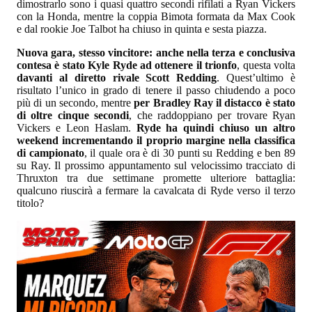
dimostrarlo sono i quasi quattro secondi rifilati a Ryan Vickers
con la Honda, mentre la coppia Bimota formata da Max Cook
e dal rookie Joe Talbot ha chiuso in quinta e sesta piazza.
Nuova gara, stesso vincitore: anche nella terza e conclusiva
contesa è stato Kyle Ryde ad ottenere il trionfo
, questa volta
davanti al diretto rivale Scott Redding
. Quest’ultimo è
risultato l’unico in grado di tenere il passo chiudendo a poco
più di un secondo, mentre
per Bradley Ray il distacco è stato
di oltre cinque secondi
, che raddoppiano per trovare Ryan
Vickers e Leon Haslam.
Ryde ha quindi chiuso un altro
weekend incrementando il proprio margine nella classifica
di campionato
, il quale ora è di 30 punti su Redding e ben 89
su Ray. Il prossimo appuntamento sul velocissimo tracciato di
Thruxton tra due settimane promette ulteriore battaglia:
qualcuno riuscirà a fermare la cavalcata di Ryde verso il terzo
titolo?