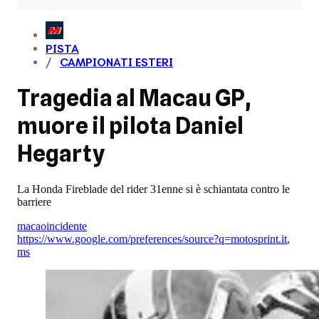
PISTA
CAMPIONATI ESTERI
Tragedia al Macau GP,
muore il pilota Daniel
Hegarty
La Honda Fireblade del rider 31enne si è schiantata contro le
barriere
macao
incidente
https://www.google.com/preferences/source?q=motosprint.it
,
ms