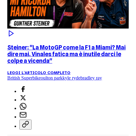
Steiner: "La MotoGP come la F1 a Miami? Mai
dire mai. Vinales fatica ma è inutile darci le
colpe a vicenda"
LEGGI L'ARTICOLO COMPLETO
British Superbike
oulton park
kyle ryde
bradley ray