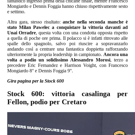
fantastico ingresso prima della chicane finale, mentre Francesco
Mongiardo e Dennis Foggia hanno chiuso rispettivamente sesto
e settimo.
Altra gara, stesso risultato:
anche nella seconda manche è
stato Milan Pawelec a conquistare la vittoria davanti ad
Unai Orradre
, questa volta con una condotta opposta rispetto
a quella di poche ore prima. Il polacco si è infatti ritrovato alle
spalle dello spagnolo, salvo poi riuscire a sopravanzarlo
andando così a centrare una fantastica doppietta rafforzando
ulteriormente la propria leadership in campionato.
Ancora una
volta a podio un solidissimo Alessandro Morosi
, terzo a
precedere Eric Fernandez e Harrison Voight, con Francesco
Mongiardo 8° e Dennis Foggia 9°.
Gira pagina per la Stock 600
Stock 600: vittoria casalinga per
Fellon, podio per Cretaro