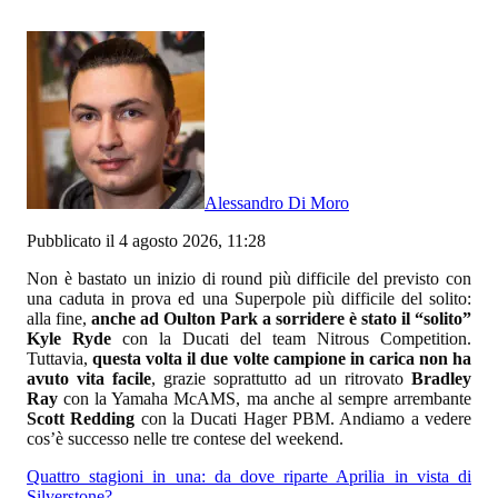
Alessandro Di Moro
Pubblicato il 4 agosto 2026, 11:28
Non è bastato un inizio di round più difficile del previsto con
una caduta in prova ed una Superpole più difficile del solito:
alla fine,
anche ad Oulton Park a sorridere è stato il “solito”
Kyle Ryde
con la Ducati del team Nitrous Competition.
Tuttavia,
questa volta il due volte campione in carica non ha
avuto vita facile
, grazie soprattutto ad un ritrovato
Bradley
Ray
con la Yamaha McAMS, ma anche al sempre arrembante
Scott Redding
con la Ducati Hager PBM. Andiamo a vedere
cos’è successo nelle tre contese del weekend.
Quattro stagioni in una: da dove riparte Aprilia in vista di
Silverstone?