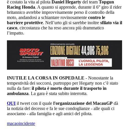
è costato la vita al pilota
Daniel Hegarty
del team
Topgun
Racing Honda
. A quanto si apprende, durante il 6° giro il rider
britannico avrebbe improvvisamente perso il controllo della
moto, andandosi a schiantare rovinosamente
contro le
barriere protettive
. Nell’urto gli si sarebbe inoltre
sfilato via il
casco
, circostanza che ha reso ancora più drammatico
l’impatto.
INUTILE LA CORSA IN OSPEDALE
- Nonostante la
tempestività dei soccorsi, purtroppo per Hegarty non c’è stato
nulla da fare:
il pilota è morto durante il trasporto in
ambulanza
. La gara è stata subito interrotta.
QUI
il tweet con il quale
l'organizzazione del MacauGP
dà
la notizia del decesso e fa le sue condoglianze - alle quali ci
associamo - alla famiglia e agli amici del pilota.
macao
incidente