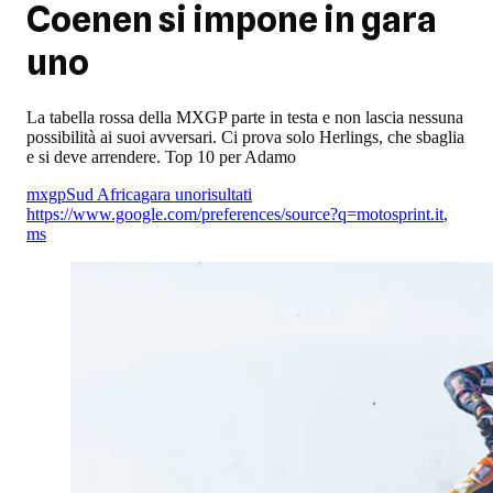
Coenen si impone in gara
uno
La tabella rossa della MXGP parte in testa e non lascia nessuna
possibilità ai suoi avversari. Ci prova solo Herlings, che sbaglia
e si deve arrendere. Top 10 per Adamo
mxgp
Sud Africa
gara uno
risultati
https://www.google.com/preferences/source?q=motosprint.it
,
ms