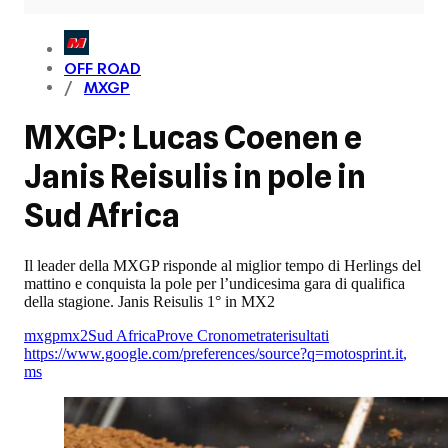
OFF ROAD
MXGP
MXGP: Lucas Coenen e
Janis Reisulis in pole in
Sud Africa
Il leader della MXGP risponde al miglior tempo di Herlings del
mattino e conquista la pole per l’undicesima gara di qualifica
della stagione. Janis Reisulis 1° in MX2
mxgp
mx2
Sud Africa
Prove Cronometrate
risultati
https://www.google.com/preferences/source?q=motosprint.it
,
ms