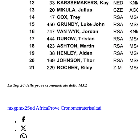
La Top 20 delle prove cronometrate della MX2
mxgp
mx2
Sud Africa
Prove Cronometrate
risultati