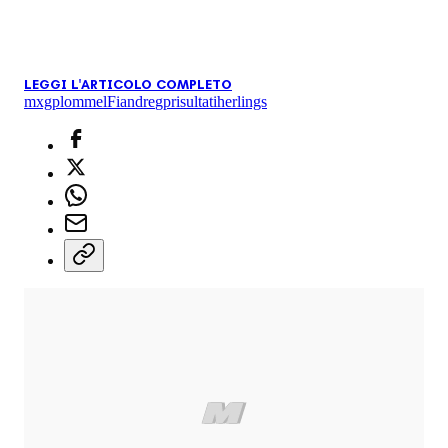
LEGGI L'ARTICOLO COMPLETO
mxgp
lommel
Fiandre
gp
risultati
herlings