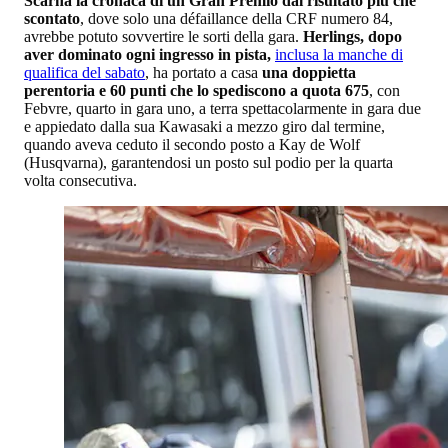
Scarna la cronaca di un Gran Premio dal risultato più che
scontato
, dove solo una défaillance della CRF numero 84,
avrebbe potuto sovvertire le sorti della gara.
Herlings, dopo
aver dominato ogni ingresso in pista,
inclusa la manche di
qualifica del sabato
, ha portato a casa
una doppietta
perentoria e 60 punti che lo spediscono a quota 675
, con
Febvre, quarto in gara uno, a terra spettacolarmente in gara due
e appiedato dalla sua Kawasaki a mezzo giro dal termine,
quando aveva ceduto il secondo posto a Kay de Wolf
(Husqvarna), garantendosi un posto sul podio per la quarta
volta consecutiva.