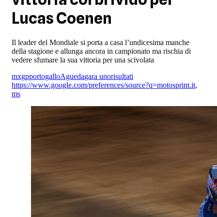
Lucas Coenen
Il leader del Mondiale si porta a casa l’undicesima manche
della stagione e allunga ancora in campionato ma rischia di
vedere sfumare la sua vittoria per una scivolata
mxgp
portogallo
Agueda
gara uno
risultati
https://www.google.com/preferences/source?q=motosprint.it
,
ms