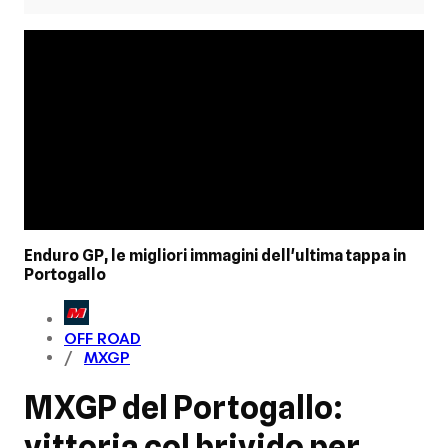
Enduro GP, le migliori immagini dell'ultima tappa in
Portogallo
OFF ROAD
MXGP
MXGP del Portogallo:
vittoria col brivido per