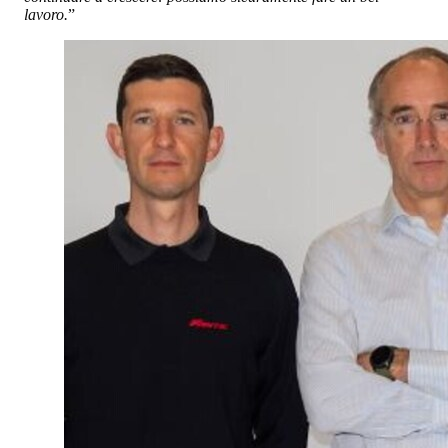
lavoro.
”