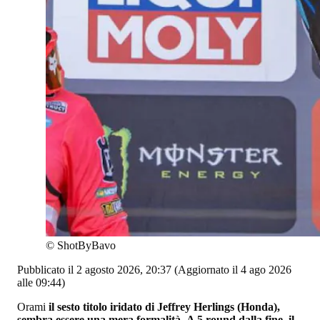
©
ShotByBavo
Pubblicato il 2 agosto 2026, 20:37
(Aggiornato il 4 ago 2026
alle 09:44)
Orami
il sesto titolo iridato di Jeffrey Herlings (Honda),
sembra essere una mera formalità
.
A 5 round dalla fine, il