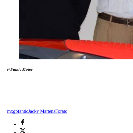
@Fantic Motor
mxgp
fantic
Jacky Martens
Forato