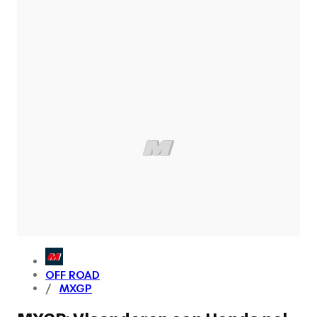
OFF ROAD
MXGP