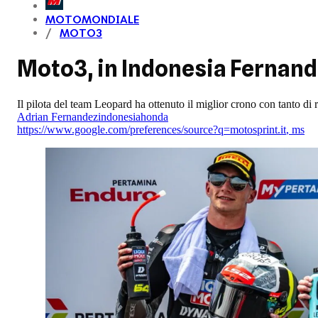
MOTOMONDIALE
MOTO3
Moto3, in Indonesia Fernande
Il pilota del team Leopard ha ottenuto il miglior crono con tanto di
Adrian Fernandez
indonesia
honda
https://www.google.com/preferences/source?q=motosprint.it
,
ms