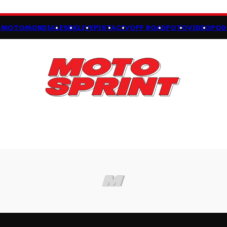
MOTOMONDIALE
SBK
LIVE
PISTA
CIV
OFF ROAD
FOTO
VIDEO
POD