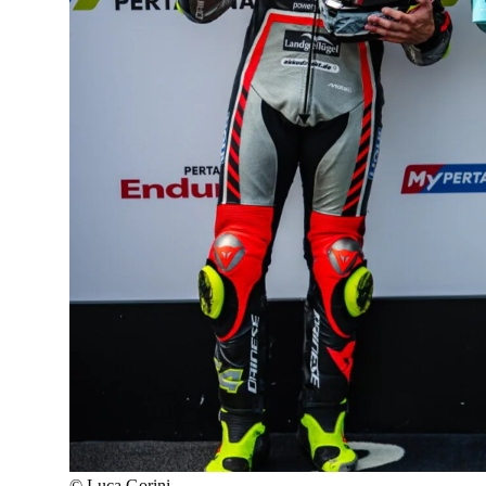
©
Luca Gorini