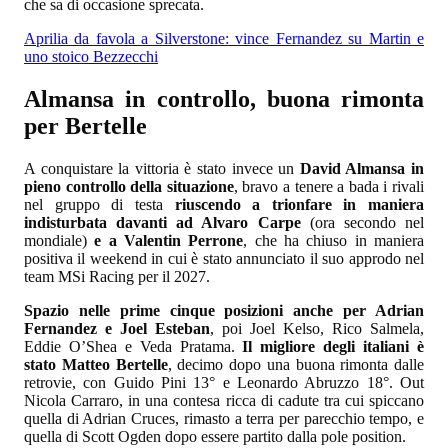
che sa di occasione sprecata.
Aprilia da favola a Silverstone: vince Fernandez su Martin e
uno stoico Bezzecchi
Almansa in controllo, buona rimonta
per Bertelle
A conquistare la vittoria è stato invece un
David Almansa in
pieno controllo della situazione
, bravo a tenere a bada i rivali
nel gruppo di testa
riuscendo a trionfare in maniera
indisturbata davanti ad Alvaro Carpe
(ora secondo nel
mondiale)
e a Valentin Perrone
, che ha chiuso in maniera
positiva il weekend in cui è stato annunciato il suo approdo nel
team MSi Racing per il 2027.
Spazio nelle prime cinque posizioni anche per Adrian
Fernandez e Joel Esteban
, poi Joel Kelso, Rico Salmela,
Eddie O’Shea e Veda Pratama.
Il migliore degli italiani è
stato Matteo Bertelle
, decimo dopo una buona rimonta dalle
retrovie, con Guido Pini 13° e Leonardo Abruzzo 18°. Out
Nicola Carraro, in una contesa ricca di cadute tra cui spiccano
quella di Adrian Cruces, rimasto a terra per parecchio tempo, e
quella di Scott Ogden dopo essere partito dalla pole position.