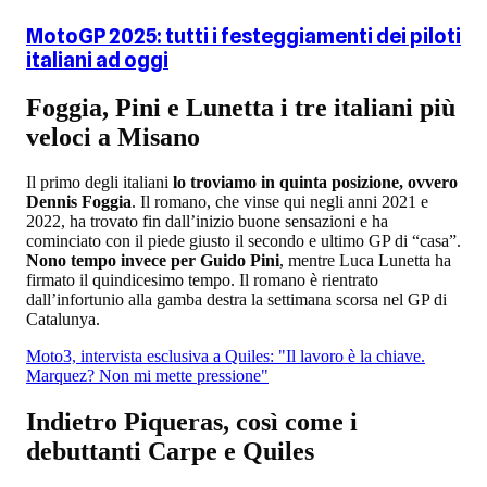
MotoGP 2025: tutti i festeggiamenti dei piloti
italiani ad oggi
Foggia, Pini e Lunetta i tre italiani più
veloci a Misano
Il primo degli italiani
lo troviamo in quinta posizione, ovvero
Dennis Foggia
. Il romano, che vinse qui negli anni 2021 e
2022, ha trovato fin dall’inizio buone sensazioni e ha
cominciato con il piede giusto il secondo e ultimo GP di “casa”.
Nono tempo invece per Guido Pini
, mentre Luca Lunetta ha
firmato il quindicesimo tempo. Il romano è rientrato
dall’infortunio alla gamba destra la settimana scorsa nel GP di
Catalunya.
Moto3, intervista esclusiva a Quiles: "Il lavoro è la chiave.
Marquez? Non mi mette pressione"
Indietro Piqueras, così come i
debuttanti Carpe e Quiles